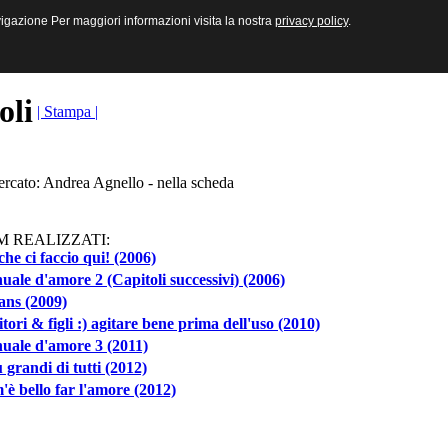
sive e Multimediali
navigazione Per maggiori informazioni visita la nostra
navigazione Per maggiori informazioni visita la nostra
privacy policy
privacy policy
.
.
toli
| Stampa |
ercato: Andrea Agnello - nella scheda
M REALIZZATI:
he ci faccio qui! (2006)
ale d'amore 2 (Capitoli successivi) (2006)
ians (2009)
tori & figli :) agitare bene prima dell'uso (2010)
uale d'amore 3 (2011)
ù grandi di tutti (2012)
è bello far l'amore (2012)