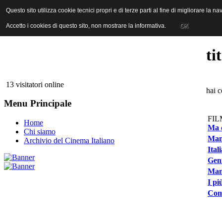
ANICA | Associazione Nazionale Industrie Cinematografiche Audiovi
Questo sito utilizza cookie tecnici propri e di terze parti al fine di migliorare la 
Questo sito utilizza cookie tecnici propri e di terze parti al fine di migliorare la 
Accetto i cookies di questo sito, non mostrare la informativa.
Accetto i cookies di questo sito, non mostrare la informativa.
OK
OK
ti
13 visitatori online
hai c
Menu Principale
FIL
Home
Ma c
Chi siamo
Manu
Archivio del Cinema Italiano
Ital
Geni
Man
I pi
Com'