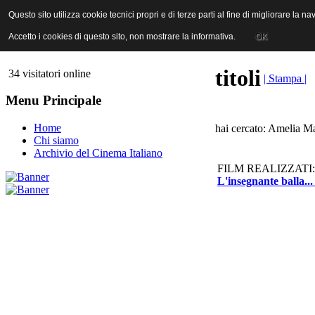
ANICA | Associazione Nazionale Industrie Cinematografiche Audiovi
Questo sito utilizza cookie tecnici propri e di terze parti al fine di migliorare la 
Questo sito utilizza cookie tecnici propri e di terze parti al fine di migliorare la 
Accetto i cookies di questo sito, non mostrare la informativa.
Accetto i cookies di questo sito, non mostrare la informativa.
OK
OK
titoli
34 visitatori online
| Stampa |
Menu Principale
Home
hai cercato: Amelia Ma
Chi siamo
Archivio del Cinema Italiano
FILM REALIZZATI:
L'insegnante balla...