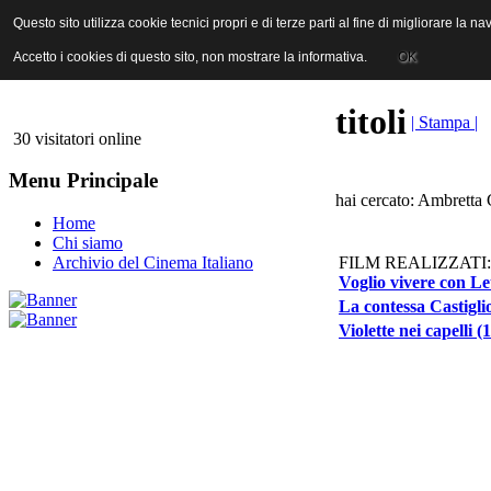
ANICA | Associazione Nazionale Industrie Cinematografiche Audiovi
Questo sito utilizza cookie tecnici propri e di terze parti al fine di migliorare la 
Questo sito utilizza cookie tecnici propri e di terze parti al fine di migliorare la 
Accetto i cookies di questo sito, non mostrare la informativa.
Accetto i cookies di questo sito, non mostrare la informativa.
OK
OK
titoli
| Stampa |
30 visitatori online
Menu Principale
hai cercato: Ambretta 
Home
Chi siamo
FILM REALIZZATI:
Archivio del Cinema Italiano
Voglio vivere con Le
La contessa Castigli
Violette nei capelli (