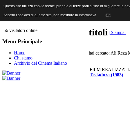
ANICA | Associazione Nazionale Industrie Cinematografiche Audiovi
Questo sito utilizza cookie tecnici propri e di terze parti al fine di migliorare la 
Questo sito utilizza cookie tecnici propri e di terze parti al fine di migliorare la 
Accetto i cookies di questo sito, non mostrare la informativa.
Accetto i cookies di questo sito, non mostrare la informativa.
OK
OK
titoli
56 visitatori online
| Stampa |
Menu Principale
Home
hai cercato: Ali Reza
Chi siamo
Archivio del Cinema Italiano
FILM REALIZZATI:
Testadura (1983)