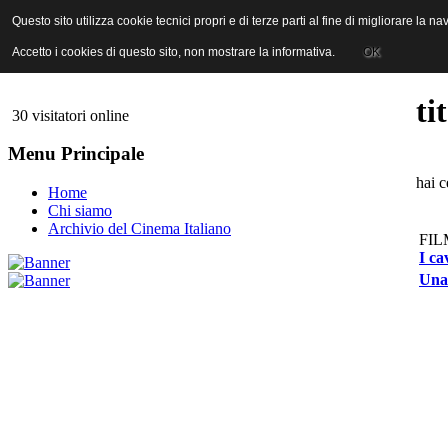
ANICA | Associazione Nazionale Industrie Cinematografiche Audiovi
Questo sito utilizza cookie tecnici propri e di terze parti al fine di migliorare la 
Questo sito utilizza cookie tecnici propri e di terze parti al fine di migliorare la 
Accetto i cookies di questo sito, non mostrare la informativa.
Accetto i cookies di questo sito, non mostrare la informativa.
OK
OK
ti
30 visitatori online
Menu Principale
hai c
Home
Chi siamo
Archivio del Cinema Italiano
FIL
I ca
Una 