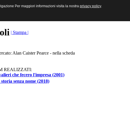
sive e Multimediali
navigazione Per maggiori informazioni visita la nostra
navigazione Per maggiori informazioni visita la nostra
privacy policy
privacy policy
.
.
toli
| Stampa |
ercato: Alan Caister Pearce - nella scheda
M REALIZZATI:
valieri che fecero l'impresa (2001)
storia senza nome (2018)