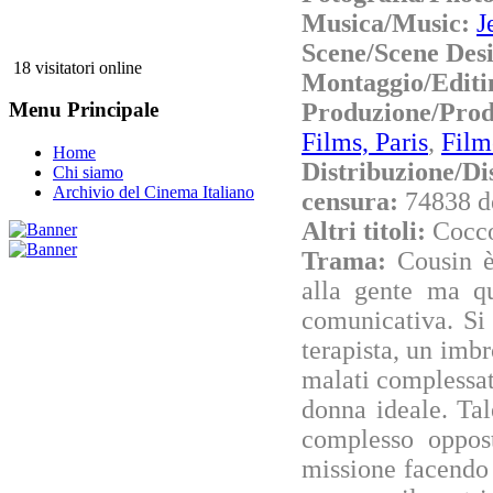
Musica/Music:
J
Scene/Scene Des
18 visitatori online
Montaggio/Editi
Produzione/Pro
Menu Principale
Films, Paris
,
Film
Home
Distribuzione/Di
Chi siamo
Archivio del Cinema Italiano
censura:
74838 d
Altri titoli:
Cocc
Trama:
Cousin è
alla gente ma q
comunicativa. Si 
terapista, un imb
malati complessati
donna ideale. Tal
complesso oppos
missione facendo l