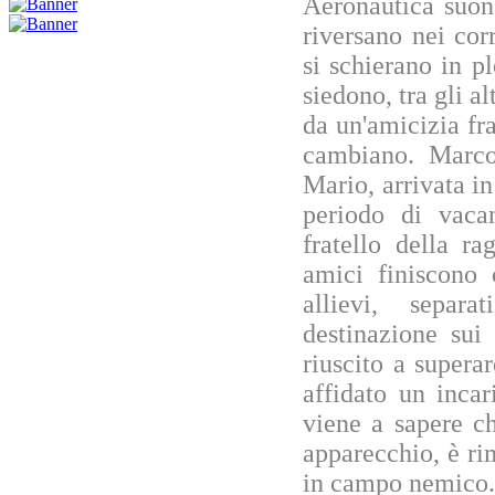
Aeronautica suona
riversano nei corr
si schierano in p
siedono, tra gli a
da un'amicizia fra
cambiano. Marco
Mario, arrivata in
periodo di vaca
fratello della r
amici finiscono 
allievi, separ
destinazione sui
riuscito a superar
affidato un inca
viene a sapere c
apparecchio, è rim
in campo nemico. 