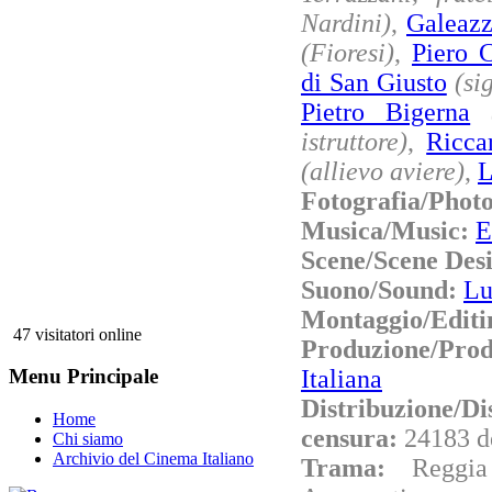
Nardini)
,
Galeazz
(Fioresi)
,
Piero 
di San Giusto
(si
Pietro Bigerna
istruttore)
,
Ricca
(allievo aviere)
,
L
Fotografia/Phot
Musica/Music:
E
Scene/Scene Des
Suono/Sound:
Lu
Montaggio/Editi
47 visitatori online
Produzione/Pro
Italiana
Menu Principale
Distribuzione/Di
Home
censura:
24183 d
Chi siamo
Archivio del Cinema Italiano
Trama:
Reggi