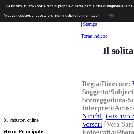
ANICA | Associazione Nazionale Industrie Cinematografiche Audiovi
Questo sito utilizza cookie tecnici propri e di terze parti al fine di migliorare la 
Questo sito utilizza cookie tecnici propri e di terze parti al fine di migliorare la 
Accetto i cookies di questo sito, non mostrare la informativa.
Accetto i cookies di questo sito, non mostrare la informativa.
OK
OK
| Stampa |
Torna indietro
Il soli
Regia/Director:
Soggetto/Subjec
Sceneggiatura/S
Interpreti/Actor
Ninchi
,
Gustavo 
31 visitatori online
Versari
[Vera Sari
Fotografia/Phot
Menu Principale