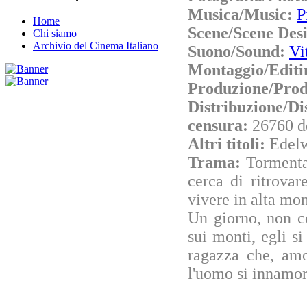
Musica/Music:
P
Home
Scene/Scene Des
Chi siamo
Archivio del Cinema Italiano
Suono/Sound:
Vi
Montaggio/Editi
Produzione/Prod
Distribuzione/Di
censura:
26760 d
Altri titoli:
Edelw
Trama:
Tormenta
cerca di ritrovar
vivere in alta mon
Un giorno, non co
sui monti, egli 
ragazza che, amo
l'uomo si innamora