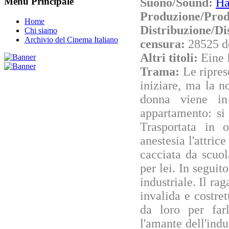
Suono/Sound:
Ha
Menu Principale
Produzione/Prod
Home
Distribuzione/Di
Chi siamo
Archivio del Cinema Italiano
censura:
28525 d
Altri titoli:
Eine 
Trama:
Le ripres
iniziare, ma la n
donna viene in
appartamento: si 
Trasportata in o
anestesia l'attrice
cacciata da scuol
per lei. In seguit
industriale. Il ra
invalida e costret
da loro per fa
l'amante dell'indu