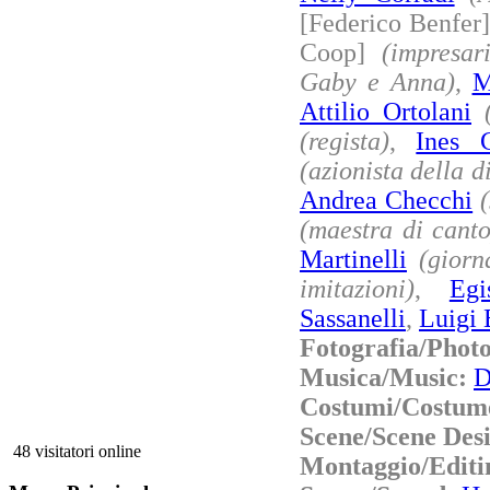
[Federico Benfer
Coop]
(impresar
Gaby e Anna)
,
M
Attilio Ortolani
(regista)
,
Ines C
(azionista della di
Andrea Checchi
(maestra di canto
Martinelli
(giorn
imitazioni)
,
Egi
Sassanelli
,
Luigi 
Fotografia/Phot
Musica/Music:
D
Costumi/Costum
Scene/Scene Des
48 visitatori online
Montaggio/Editi