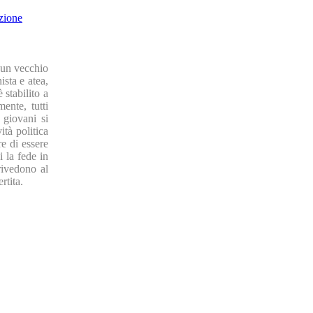
zione
a un vecchio
ista e atea,
 stabilito a
ente, tutti
 giovani si
tà politica
re di essere
i la fede in
rivedono al
rtita.