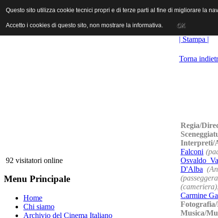
ANICA | Associazione Nazionale Industrie Cinematografiche Audiovi
Questo sito utilizza cookie tecnici propri e di terze parti al fine di migliorare la 
Questo sito utilizza cookie tecnici propri e di terze parti al fine di migliorare la 
Accetto i cookies di questo sito, non mostrare la informativa.
Accetto i cookies di questo sito, non mostrare la informativa.
OK
OK
| Stampa |
Torna indiet
Regia/Dire
Sceneggiat
Interpreti
Falconi
(pa
Osvaldo Val
92 visitatori online
D'Alba
(An
(passeggera
Menu Principale
(cameriera)
Carmine Gar
Home
Fotografia
Chi siamo
Musica/Mu
Archivio del Cinema Italiano