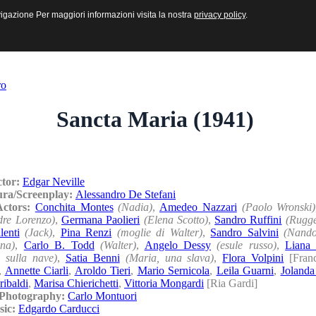
sive e Multimediali
navigazione Per maggiori informazioni visita la nostra
navigazione Per maggiori informazioni visita la nostra
privacy policy
privacy policy
.
.
ro
Sancta Maria (1941)
ctor:
Edgar Neville
ura/Screenplay:
Alessandro De Stefani
/Actors:
Conchita Montes
(Nadia)
,
Amedeo Nazzari
(Paolo Wronski)
dre Lorenzo)
,
Germana Paolieri
(Elena Scotto)
,
Sandro Ruffini
(Rugge
enti
(Jack)
,
Pina Renzi
(moglie di Walter)
,
Sandro Salvini
(Nando
na)
,
Carlo B. Todd
(Walter)
,
Angelo Dessy
(esule russo)
,
Liana
 sulla nave)
,
Satia Benni
(Maria, una slava)
,
Flora Volpini
[Franc
,
Annette Ciarli
,
Aroldo Tieri
,
Mario Sernicola
,
Leila Guarni
,
Joland
ibaldi
,
Marisa Chierichetti
,
Vittoria Mongardi
[Ria Gardi]
/Photography:
Carlo Montuori
sic:
Edgardo Carducci