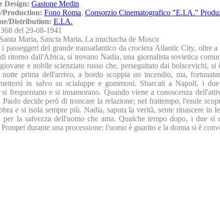
e Design:
Gastone Medin
/Production:
Fono Roma
,
Consorzio Cinematografico "E.I.A." Produ
ne/Distribution:
E.I.A.
368 del 29-08-1941
Santa Maria, Sancta Maria, La muchacha de Moscu
 i passeggeri del grande transatlantico da crociera Atlantic City, oltre 
di ritorno dall'Africa, si trovano Nadia, una giornalista sovietica comun
giovane e nobile scienziato russo che, perseguitato dai bolscevichi, si è
notte prima dell'arrivo, a bordo scoppia un incendio, ma, fortunatam
mettersi in salvo su scialuppe e gommoni. Sbarcati a Napoli, i due
 si frequentano e si innamorano. Quando viene a conoscenza dell'attivi
 Paolo decide però di troncare la relazione; nel frattempo, l'esule scop
bbra e si isola sempre più. Nadia, saputa la verità, sente rinascere in le
 per la salvezza dell'uomo che ama. Qualche tempo dopo, i due si 
 Pompei durante una processione: l'uomo è guarito e la donna si è conve