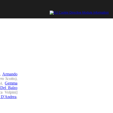
,
Armando
ro Scotto)
,
)
,
Gemma
 Del Balzo
a Volpini]
a D'Andrea
,