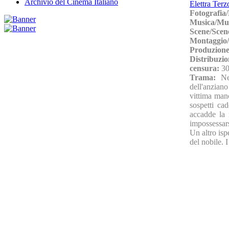
Archivio del Cinema Italiano
Elettra Terz
Fotografia
Musica/Mu
Scene/Scen
Montaggio/
Produzione
Distribuzio
censura:
30
Trama:
Ne
dell'anziano
vittima manc
sospetti cad
accadde la 
impossessars
Un altro ispe
del nobile. 