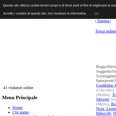
ANICA | Associazione Nazionale Industrie Cinematografiche Audiovi
Questo sito utilizza cookie tecnici propri e di terze parti al fine di migliorare la 
Questo sito utilizza cookie tecnici propri e di terze parti al fine di migliorare la 
Accetto i cookies di questo sito, non mostrare la informativa.
Accetto i cookies di questo sito, non mostrare la informativa.
OK
OK
| Stampa |
Torna indiet
Regia/Dire
Soggetto/S
Sceneggiat
Interpreti
Guglielmo 
41 visitatori online
(Giacomo)
(Mattia)
,
To
Menu Principale
Silvestri
[Ga
(Maria)
,
Ro
Home
Nora Lenne
Chi siamo
Ribocchi
,
D