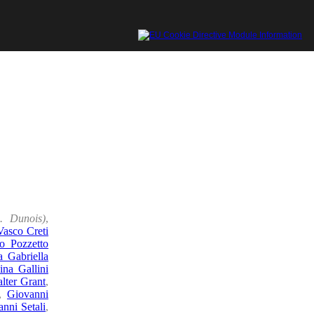
p. Dunois)
,
Vasco Creti
o Pozzetto
a Gabriella
ina Gallini
lter Grant
,
,
Giovanni
nni Setali
,