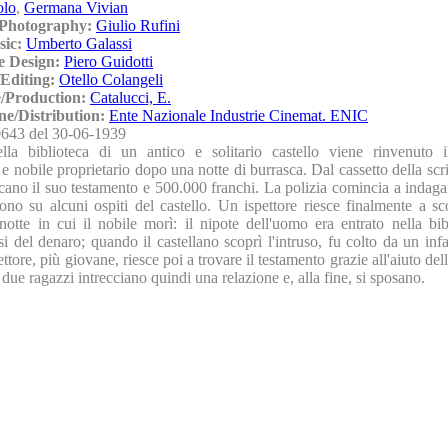
olo
,
Germana Vivian
/Photography:
Giulio Rufini
sic:
Umberto Galassi
e Design:
Piero Guidotti
Editing:
Otello Colangeli
/Production:
Catalucci, E.
ne/Distribution:
Ente Nazionale Industrie Cinemat. ENIC
643 del 30-06-1939
lla biblioteca di un antico e solitario castello viene rinvenuto 
 e nobile proprietario dopo una notte di burrasca. Dal cassetto della scr
ano il suo testamento e 500.000 franchi. La polizia comincia a indagar
ono su alcuni ospiti del castello. Un ispettore riesce finalmente a sc
notte in cui il nobile morì: il nipote dell'uomo era entrato nella bib
i del denaro; quando il castellano scoprì l'intruso, fu colto da un inf
ttore, più giovane, riesce poi a trovare il testamento grazie all'aiuto dell
I due ragazzi intrecciano quindi una relazione e, alla fine, si sposano.