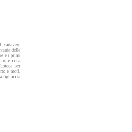
il cadavere
ivania della
e e i primi
oprire cosa
lioteca per
arto e morì.
a figlioccia