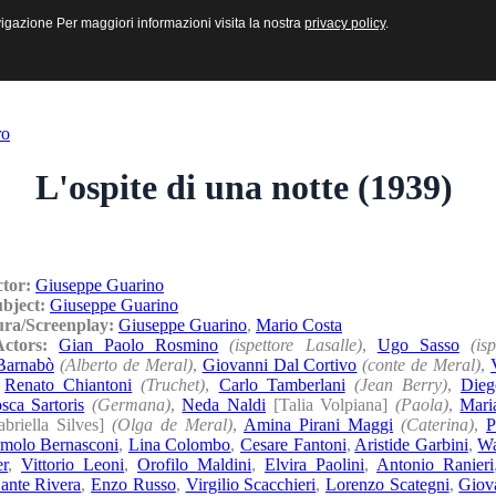
sive e Multimediali
navigazione Per maggiori informazioni visita la nostra
navigazione Per maggiori informazioni visita la nostra
privacy policy
privacy policy
.
.
ro
L'ospite di una notte (1939)
ctor:
Giuseppe Guarino
ubject:
Giuseppe Guarino
ura/Screenplay:
Giuseppe Guarino
,
Mario Costa
/Actors:
Gian Paolo Rosmino
(ispettore Lasalle)
,
Ugo Sasso
(is
Barnabò
(Alberto de Meral)
,
Giovanni Dal Cortivo
(conte de Meral)
,
,
Renato Chiantoni
(Truchet)
,
Carlo Tamberlani
(Jean Berry)
,
Dieg
sca Sartoris
(Germana)
,
Neda Naldi
[Talia Volpiana]
(Paola)
,
Mari
briella Silves]
(Olga de Meral)
,
Amina Pirani Maggi
(Caterina)
,
P
molo Bernasconi
,
Lina Colombo
,
Cesare Fantoni
,
Aristide Garbini
,
Wa
r
,
Vittorio Leoni
,
Orofilo Maldini
,
Elvira Paolini
,
Antonio Ranieri
ante Rivera
,
Enzo Russo
,
Virgilio Scacchieri
,
Lorenzo Scategni
,
Giova