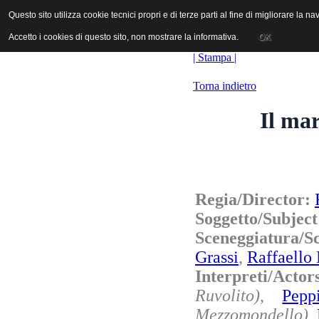
ANICA | Associazione Nazionale Industrie Cinematografiche Audiovi
Questo sito utilizza cookie tecnici propri e di terze parti al fine di migliorare la 
Questo sito utilizza cookie tecnici propri e di terze parti al fine di migliorare la 
Accetto i cookies di questo sito, non mostrare la informativa.
Accetto i cookies di questo sito, non mostrare la informativa.
OK
OK
| Stampa |
Torna indietro
Il mar
Regia/Director:
Soggetto/Subjec
Sceneggiatura/S
Grassi
,
Raffaello
Interpreti/Acto
Ruvolito)
,
Pepp
Mezzomondello)
,