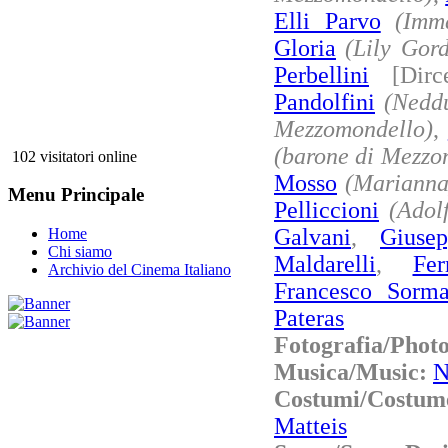
Elli Parvo
(Imm
Gloria
(Lily Gor
Perbellini
[Dirc
Pandolfini
(Neddu
Mezzomondello)
,
(barone di Mezzo
102 visitatori online
Mosso
(Marianna
Menu Principale
Pelliccioni
(Adol
Galvani
,
Giuse
Home
Chi siamo
Maldarelli
,
Fer
Archivio del Cinema Italiano
Francesco Sorma
Pateras
Fotografia/Phot
Musica/Music:
N
Costumi/Costu
Matteis