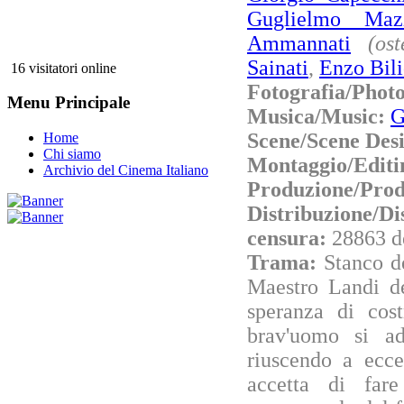
Guglielmo Maz
Ammannati
(os
Sainati
,
Enzo Bili
16 visitatori online
Fotografia/Phot
Menu Principale
Musica/Music:
G
Scene/Scene Des
Home
Chi siamo
Montaggio/Editi
Archivio del Cinema Italiano
Produzione/Prod
Distribuzione/Di
censura:
28863 d
Trama:
Stanco d
Maestro Landi de
speranza di cost
brav'uomo si ad
riuscendo a ecce
accetta di far