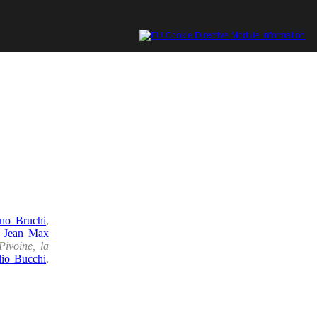
ino Bruchi
,
,
Jean Max
Pivoine, la
lio Bucchi
,