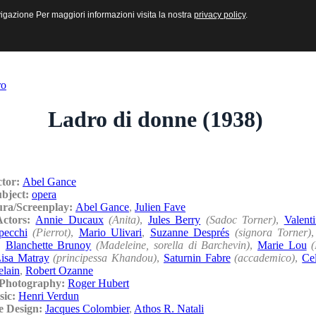
sive e Multimediali
navigazione Per maggiori informazioni visita la nostra
navigazione Per maggiori informazioni visita la nostra
privacy policy
privacy policy
.
.
ro
Ladro di donne (1938)
ctor:
Abel Gance
ubject:
opera
ura/Screenplay:
Abel Gance
,
Julien Fave
/Actors:
Annie Ducaux
(Anita)
,
Jules Berry
(Sadoc Torner)
,
Valent
pecchi
(Pierrot)
,
Mario Ulivari
,
Suzanne Després
(signora Torner)
,
Blanchette Brunoy
(Madeleine, sorella di Barchevin)
,
Marie Lou
(
isa Matray
(principessa Khandou)
,
Saturnin Fabre
(accademico)
,
Ce
elain
,
Robert Ozanne
/Photography:
Roger Hubert
sic:
Henri Verdun
e Design:
Jacques Colombier
,
Athos R. Natali