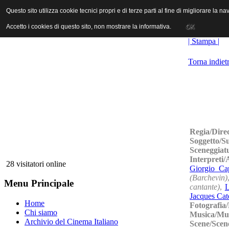
ANICA | Associazione Nazionale Industrie Cinematografiche Audiovi
Questo sito utilizza cookie tecnici propri e di terze parti al fine di migliorare la 
Questo sito utilizza cookie tecnici propri e di terze parti al fine di migliorare la 
Accetto i cookies di questo sito, non mostrare la informativa.
Accetto i cookies di questo sito, non mostrare la informativa.
OK
OK
| Stampa |
Torna indiet
Regia/Dire
Soggetto/S
Sceneggiat
Interpreti
28 visitatori online
Giorgio Ca
(Barchevin)
Menu Principale
cantante)
,
L
Jacques Cat
Home
Fotografia
Chi siamo
Musica/Mu
Archivio del Cinema Italiano
Scene/Scen