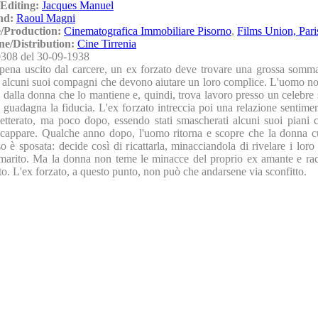
Editing:
Jacques Manuel
nd:
Raoul Magni
/Production:
Cinematografica Immobiliare Pisorno
,
Films Union, Pari
ne/Distribution:
Cine Tirrenia
308 del 30-09-1938
ena uscito dal carcere, un ex forzato deve trovare una grossa somm
i alcuni suoi compagni che devono aiutare un loro complice. L'uomo no
i dalla donna che lo mantiene e, quindi, trova lavoro presso un celebre s
i guadagna la fiducia. L'ex forzato intreccia poi una relazione sentime
letterato, ma poco dopo, essendo stati smascherati alcuni suoi piani c
 scappare. Qualche anno dopo, l'uomo ritorna e scopre che la donna cu
o è sposata: decide così di ricattarla, minacciandola di rivelare i loro 
 marito. Ma la donna non teme le minacce del proprio ex amante e ra
to. L'ex forzato, a questo punto, non può che andarsene via sconfitto.