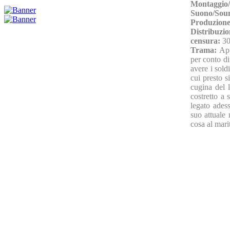
Montaggio/
Suono/Sou
Produzione
Distribuzio
censura:
30
Trama:
App
per conto d
avere i sold
cui presto s
cugina del 
costretto a
legato adess
suo attuale
cosa al mari