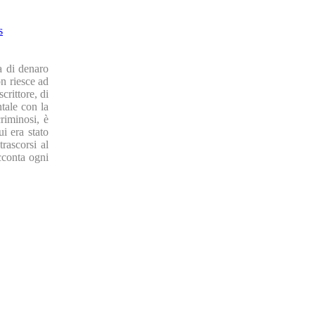
s
a di denaro
n riesce ad
crittore, di
ntale con la
riminosi, è
i era stato
trascorsi al
cconta ogni