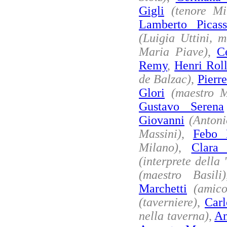
Gigli
(tenore Mi
Lamberto Picas
(Luigia Uttini, m
Maria Piave)
,
C
Remy
,
Henri Rol
de Balzac)
,
Pierr
Glori
(maestro M
Gustavo Serena
Giovanni
(Antoni
Massini)
,
Febo 
Milano)
,
Clara
(interprete della
(maestro Basili)
Marchetti
(amico
(taverniere)
,
Car
nella taverna)
,
Am