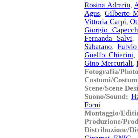
Rosina Adrario
,
A
Agus
,
Gilberto M
Vittoria Carpi
,
Ot
Giorgio Capecch
Fernanda Salvi
Sabatano
,
Fulvio
Guelfo Chiarini
Gino Mercuriali
,
Fotografia/Phot
Costumi/Costum
Scene/Scene Des
Suono/Sound:
H
Forni
Montaggio/Editi
Produzione/Prod
Distribuzione/D
Cinemat. ENIC