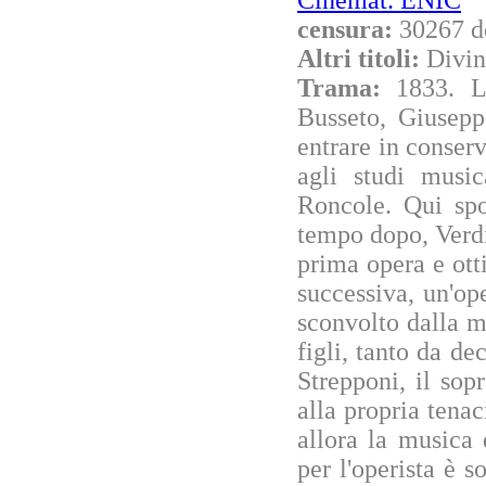
censura:
30267 d
Altri titoli:
Divin
Trama:
1833. L
Busseto, Giusepp
entrare in conser
agli studi musi
Roncole. Qui spo
tempo dopo, Verdi 
prima opera e ott
successiva, un'ope
sconvolto dalla m
figli, tanto da d
Strepponi, il sop
alla propria tena
allora la musica 
per l'operista è s