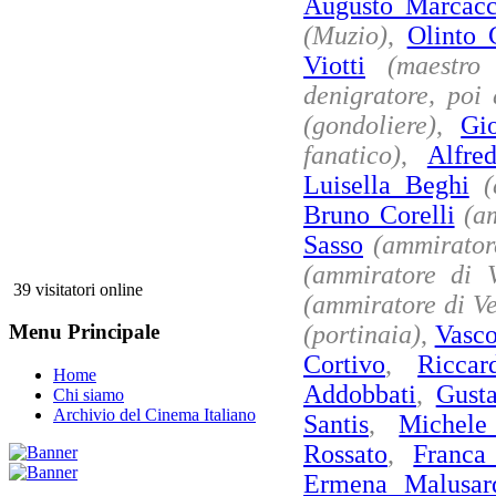
Augusto Marcacc
(Muzio)
,
Olinto C
Viotti
(maestro
denigratore, poi
(gondoliere)
,
Gi
fanatico)
,
Alfre
Luisella Beghi
(
Bruno Corelli
(a
Sasso
(ammirator
(ammiratore di V
39 visitatori online
(ammiratore di Ve
(portinaia)
,
Vasco
Menu Principale
Cortivo
,
Riccar
Home
Addobbati
,
Gusta
Chi siamo
Archivio del Cinema Italiano
Santis
,
Michele
Rossato
,
Franca
Ermena Malusar