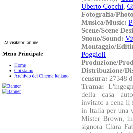
Uberto Cocchi
,
Gi
Fotografia/Phot
Musica/Music:
P
Scene/Scene Des
Suono/Sound:
Vi
22 visitatori online
Montaggio/Edit
Poggioli
Menu Principale
Produzione/Prod
Home
Distribuzione/Di
Chi siamo
Archivio del Cinema Italiano
censura:
27348 d
Trama:
L'ingegn
della casa aut
invitato a cena il 
in Italia per una 
Mister Brown, in 
signora Clara Fa