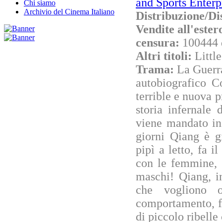
and Sports Enterp
Chi siamo
Archivio del Cinema Italiano
Distribuzione/Di
Vendite all'este
censura:
100444 
Altri titoli:
Littl
Trama:
La Guerra
autobiografico C
terrible e nuova p
storia infernale
viene mandato in
giorni Qiang è g
pipì a letto, fa i
con le femmine, 
maschi! Qiang, i
che vogliono o
comportamento, fa
di piccolo ribelle