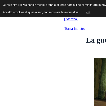
ANICA | Associazione Nazionale Industrie Cinematografiche Audiovi
Questo sito utilizza cookie tecnici propri e di terze parti al fine di migliorare la 
Questo sito utilizza cookie tecnici propri e di terze parti al fine di migliorare la 
Accetto i cookies di questo sito, non mostrare la informativa.
Accetto i cookies di questo sito, non mostrare la informativa.
OK
OK
| Stampa |
Torna indietro
La gue