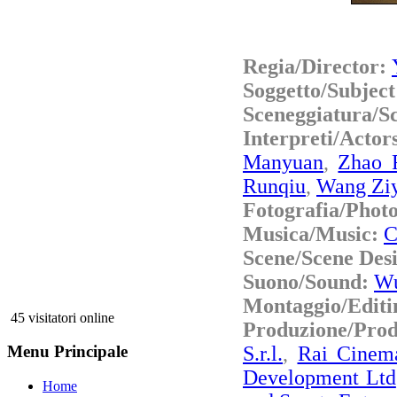
Regia/Director:
Soggetto/Subjec
Sceneggiatura/S
Interpreti/Acto
Manyuan
,
Zhao 
Runqiu
,
Wang Zi
Fotografia/Phot
Musica/Music:
C
Scene/Scene Des
Suono/Sound:
Wu
Montaggio/Editi
45 visitatori online
Produzione/Pro
S.r.l.
,
Rai Cinem
Menu Principale
Development Ltd
Home