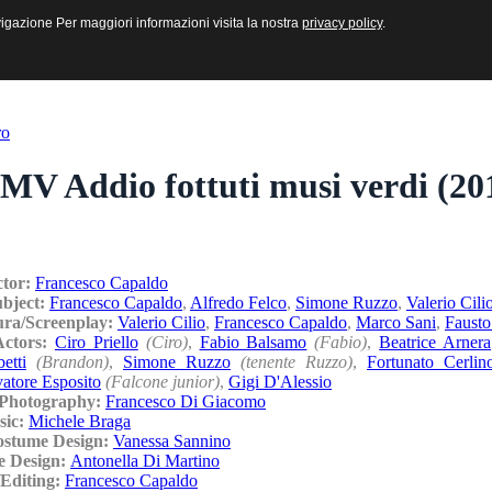
sive e Multimediali
navigazione Per maggiori informazioni visita la nostra
navigazione Per maggiori informazioni visita la nostra
privacy policy
privacy policy
.
.
ro
MV Addio fottuti musi verdi (20
ctor:
Francesco Capaldo
ubject:
Francesco Capaldo
,
Alfredo Felco
,
Simone Ruzzo
,
Valerio Cili
ura/Screenplay:
Valerio Cilio
,
Francesco Capaldo
,
Marco Sani
,
Fausto
/Actors:
Ciro Priello
(Ciro)
,
Fabio Balsamo
(Fabio)
,
Beatrice Arnera
etti
(Brandon)
,
Simone Ruzzo
(tenente Ruzzo)
,
Fortunato Cerlin
vatore Esposito
(Falcone junior)
,
Gigi D'Alessio
/Photography:
Francesco Di Giacomo
sic:
Michele Braga
ostume Design:
Vanessa Sannino
e Design:
Antonella Di Martino
Editing:
Francesco Capaldo