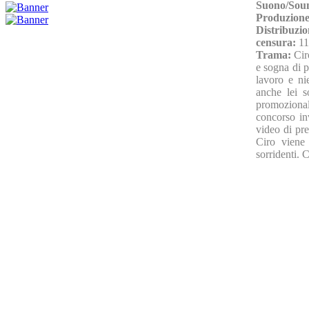
Suono/Sou
Produzione
Distribuzio
censura:
11
Trama:
Cir
e sogna di p
lavoro e ni
anche lei s
promozional
concorso inv
video di pre
Ciro viene 
sorridenti. 