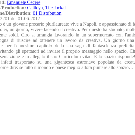
nd:
Emanuele Cecere
/Production:
Cattleya
,
The Jackal
ne/Distribution:
01 Distribution
2201 del 01-06-2017
o è un giovane precario plurilaureato vive a Napoli, è appassionato di 
oter, un giorno, vivere facendo il creativo. Per questo ha studiato, mol
ente soldi. Ciro si arrangia lavorando in un supermercato con l'ami
ogna di riuscire ad ottenere un lavoro da creativa. Un giorno un
e per l'ennesimo capitolo della sua saga di fantascienza preferit
itando gli spettatori ad inviare il proprio messaggio nello spazio. Ci
sentazione e in allegato il suo Curriculum vitae. E lo spazio risponde
infatti trasportato su una gigantesca astronave popolata da creat
Come dire: se tutto il mondo è paese meglio allora puntare allo spazio…