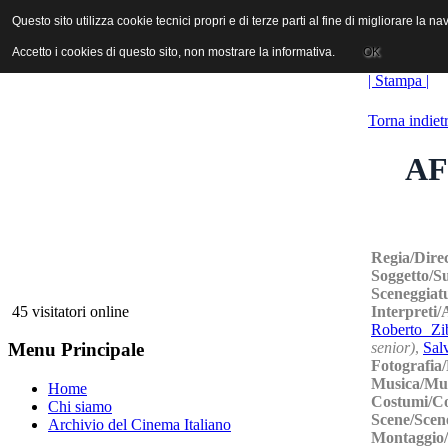
ANICA | Associazione Nazionale Industrie Cinematografiche Audiovi
Questo sito utilizza cookie tecnici propri e di terze parti al fine di migliorare la 
Questo sito utilizza cookie tecnici propri e di terze parti al fine di migliorare la 
Accetto i cookies di questo sito, non mostrare la informativa.
Accetto i cookies di questo sito, non mostrare la informativa.
OK
OK
| Stampa |
Torna indiet
AF
Regia/Dire
Soggetto/S
Sceneggiat
Interpreti
45 visitatori online
Roberto Zib
senior)
,
Sal
Menu Principale
Fotografia
Musica/Mu
Home
Costumi/C
Chi siamo
Scene/Scen
Archivio del Cinema Italiano
Montaggio/