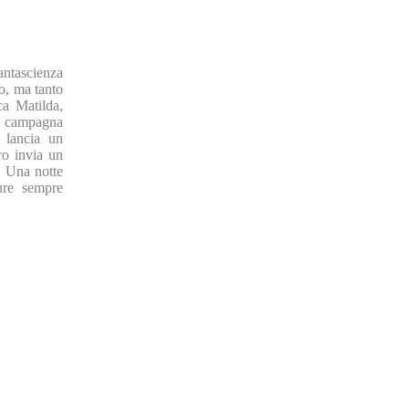
fantascienza
to, ma tanto
ca Matilda,
a campagna
a lancia un
ro invia un
! Una notte
ure sempre