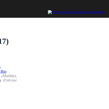
17)
o
 Rio
(Matilda)
,
o
(Falcone