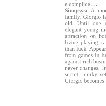
e complice….
Sinopsys:
A mode
family, Giorgio l
old. Until one 
elegant young ma
attraction on 
living playing ca
than luck. Appear
from games in lu
against rich busi
never changes. In
secret, murky set
Giorgio becomes 