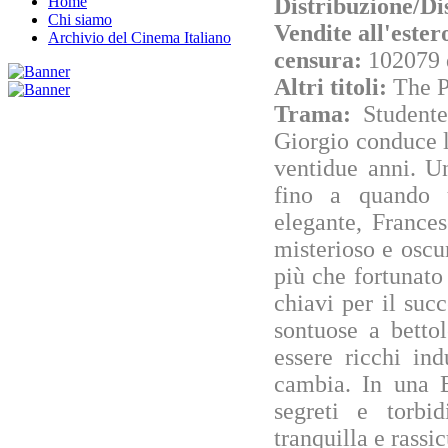
Distribuzione/Di
Home
Chi siamo
Vendite all'este
Archivio del Cinema Italiano
censura:
102079 
Altri titoli:
The P
Trama:
Studente
Giorgio conduce l
ventidue anni. U
fino a quando 
elegante, France
misterioso e oscu
più che fortunato
chiavi per il succ
sontuose a betto
essere ricchi ind
cambia. In una B
segreti e torbi
tranquilla e rass