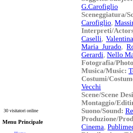
G.Carofiglio
Sceneggiatura/
Carofiglio
,
Massi
Interpreti/Actor
Caselli
,
Valentin
Maria Jurado
,
R
Gerardi
,
Nello Ma
Fotografia/Phot
Musica/Music:
T
Costumi/Costu
Vecchi
Scene/Scene Des
Montaggio/Editi
Suono/Sound:
Re
30 visitatori online
Produzione/Pro
Menu Principale
Cinema
,
Publimed