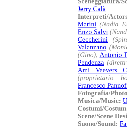
Sceneggiatura/S
Jerry Calà
Interpreti/Acto
Marini
(Nadia Es
Enzo Salvi
(Nand
Ceccherini
(Spin
Valanzano
(Moni
(Gino)
,
Antonio F
Pendenza
(dirett
Ami Veevers Ch
(proprietario ho
Francesco Pannof
Fotografia/Phot
Musica/Music:
U
Costumi/Costum
Scene/Scene Des
Suono/Sound:
Fa