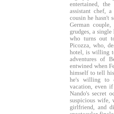
entertained, th
assistant chef,
cousin he hasn't 
German couple, 
grudges, a single 
who turns out t
Picozza, who, de
hotel, is willing 
adventures of B
entwined when Fe
himself to tell hi
he's willing to
vacation, even i
Nando's secret o
suspicious wife, 
girlfriend, and 
spectacular final