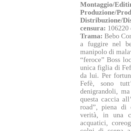
Montaggio/Editi
Produzione/Prod
Distribuzione/Di
censura:
106220 
Trama:
Bebo Conf
a fuggire nel be
manipolo di malav
“feroce” Boss lo
unica figlia di Fe
da lui. Per fortu
Fefè, sono tutt
denigrandoli, ma
questa caccia al
road”, piena di 
verità, in una 
acquatici, coreog
colpi di scena 