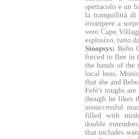
spettacolo e un b
la tranquillità d
irrompere a sorpre
vero Capo Villagg
esplosivo, tutto d
Sinopsys:
Bebo C
forced to flee in
the hands of the 
local boss. Monic
that she and Bebo 
Fefè's toughs are
though he likes 
unsuccessful ma
filled with mish
double entendres
that includes wat