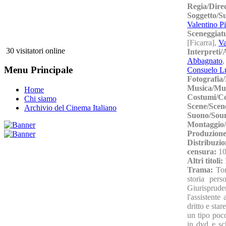
Regia/Dire
Soggetto/S
Valentino P
Sceneggiat
[Ficarra],
Va
30 visitatori online
Interpreti
Abbagnato
Menu Principale
Consuelo L
Fotografia
Musica/Mu
Home
Costumi/C
Chi siamo
Scene/Scen
Archivio del Cinema Italiano
Suono/Sou
Montaggio/
Produzione
Distribuzio
censura:
10
Altri titoli:
Trama:
To
storia pers
Giurisprude
l'assistente
dritto e sta
un tipo poco
in dvd e sch