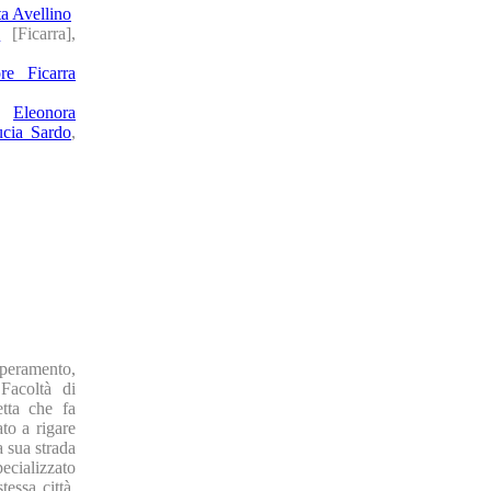
ta Avellino
a
[Ficarra],
ore Ficarra
],
Eleonora
cia Sardo
,
peramento,
 Facoltà di
etta che fa
ato a rigare
a sua strada
pecializzato
essa città,