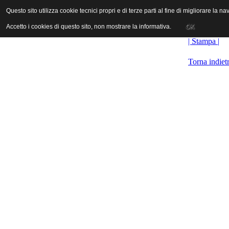
ANICA | Associazione Nazionale Industrie Cinematografiche Audiovi
Questo sito utilizza cookie tecnici propri e di terze parti al fine di migliorare la 
Questo sito utilizza cookie tecnici propri e di terze parti al fine di migliorare la 
Accetto i cookies di questo sito, non mostrare la informativa.
Accetto i cookies di questo sito, non mostrare la informativa.
OK
OK
| Stampa |
Torna indiet