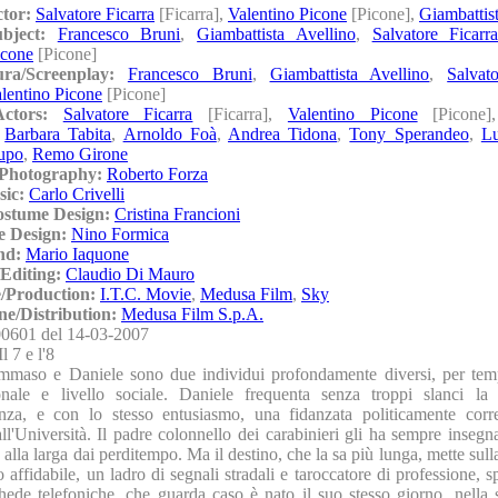
ctor:
Salvatore Ficarra
[Ficarra],
Valentino Picone
[Picone],
Giambattis
ubject:
Francesco Bruni
,
Giambattista Avellino
,
Salvatore Ficarr
icone
[Picone]
ura/Screenplay:
Francesco Bruni
,
Giambattista Avellino
,
Salvat
lentino Picone
[Picone]
/Actors:
Salvatore Ficarra
[Ficarra],
Valentino Picone
[Picone
,
Barbara Tabita
,
Arnoldo Foà
,
Andrea Tidona
,
Tony Sperandeo
,
Lu
upo
,
Remo Girone
/Photography:
Roberto Forza
sic:
Carlo Crivelli
ostume Design:
Cristina Francioni
e Design:
Nino Formica
nd:
Mario Iaquone
Editing:
Claudio Di Mauro
/Production:
I.T.C. Movie
,
Medusa Film
,
Sky
ne/Distribution:
Medusa Film S.p.A.
0601 del 14-03-2007
Il 7 e l'8
mmaso e Daniele sono due individui profondamente diversi, per tem
onale e livello sociale. Daniele frequenta senza troppi slanci la
nza, e con lo stesso entusiasmo, una fidanzata politicamente corr
 all'Università. Il padre colonnello dei carabinieri gli ha sempre insegn
re alla larga dai perditempo. Ma il destino, che la sa più lunga, mette sull
 affidabile, un ladro di segnali stradali e taroccatore di professione, s
ede telefoniche, che guarda caso è nato il suo stesso giorno, nella st