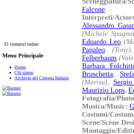
Sceneggiatura/S
Falcone
Interpreti/Act
Alessandro Gass
(Michele Spagno
Edoardo Leo
(Ma
35 visitatori online
Papaleo
(Tony)
Menu Principale
Felberbaum
(Vale
Barbara Folchitt
Home
Bruschetta
,
Stef
Chi siamo
Archivio del Cinema Italiano
(Marisa)
,
Sergio
Maurizio Lops
,
E
Fotografia/Phot
Musica/Music:
G
Costumi/Costum
Scene/Scene Des
Montaggio/Editi