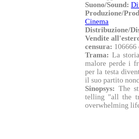
Suono/Sound:
Di
Produzione/Pro
Cinema
Distribuzione/Di
Vendite all'este
censura:
106666 
Trama:
La stori
malore perde i fr
per la testa dive
il suo partito non
Sinopsys:
The st
telling "all the 
overwhelming life