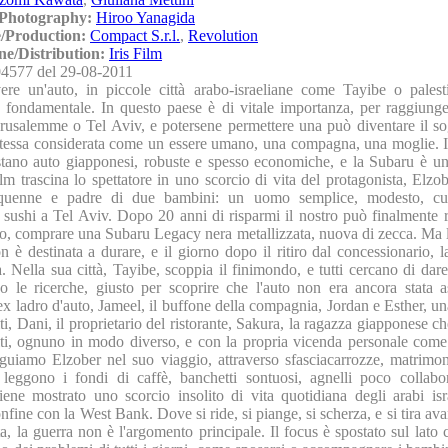
/Photography:
Hiroo Yanagida
/Production:
Compact S.r.l.
,
Revolution
ne/Distribution:
Iris Film
4577 del 29-08-2011
ere un'auto, in piccole città arabo-israeliane come Tayibe o pales
 fondamentale. In questo paese è di vitale importanza, per raggiunge
erusalemme o Tel Aviv, e potersene permettere una può diventare il s
o stessa considerata come un essere umano, una compagna, una moglie. I
stano auto giapponesi, robuste e spesso economiche, e la Subaru è un
film trascina lo spettatore in uno scorcio di vita del protagonista, Elz
nquenne e padre di due bambini: un uomo semplice, modesto, c
i sushi a Tel Aviv. Dopo 20 anni di risparmi il nostro può finalmente r
no, comprare una Subaru Legacy nera metallizzata, nuova di zecca. Ma l
 è destinata a durare, e il giorno dopo il ritiro dal concessionario, 
. Nella sua città, Tayibe, scoppia il finimondo, e tutti cercano di da
o le ricerche, giusto per scoprire che l'auto non era ancora stata 
 ladro d'auto, Jameel, il buffone della compagnia, Jordan e Esther, un
iti, Dani, il proprietario del ristorante, Sakura, la ragazza giapponese ch
olti, ognuno in modo diverso, e con la propria vicenda personale come
eguiamo Elzober nel suo viaggio, attraverso sfasciacarrozze, matrimoni
eggono i fondi di caffè, banchetti sontuosi, agnelli poco collabor
viene mostrato uno scorcio insolito di vita quotidiana degli arabi isr
nfine con la West Bank. Dove si ride, si piange, si scherza, e si tira ava
a, la guerra non è l'argomento principale. Il focus è spostato sul lato