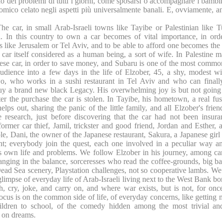
lo dei problemi di tutti i giorni, come sposarsi o accompagnare i bambi
omico celato negli aspetti più universalmente banali. E, ovviamente, a
he car, in small Arab-Israeli towns like Tayibe or Palestinian like T
. In this country to own a car becomes of vital importance, in ord
es like Jerusalem or Tel Aviv, and to be able to afford one becomes the
e car itself considered as a human being, a sort of wife. In Palestine 
ese car, in order to save money, and Subaru is one of the most commo
audience into a few days in the life of Elzober, 45, a shy, modest 
wo, who works in a sushi restaurant in Tel Aviv and who can finally 
uy a brand new black Legacy. His overwhelming joy is but not going t
er the purchase the car is stolen. In Tayibe, his hometown, a real fuss
lps out, sharing the panic of the little family, and all Elzober's frien
e research, just before discovering that the car had not been insu
rmer car thief, Jamil, trickster and good friend, Jordan and Esther, 
e, Dani, the owner of the Japanese restaurant, Sakura, a Japanese girl
ant; everybody join the quest, each one involved in a peculiar way a
s own life and problems. We follow Elzober in his journey, among ca
nging in the balance, sorceresses who read the coffee-grounds, big ba
ead Sea scenery, Playstation challenges, not so cooperative lambs. W
limpse of everyday life of Arab-Israeli living next to the West Bank bo
h, cry, joke, and carry on, and where war exists, but is not, for onc
ocus is on the common side of life, of everyday concerns, like getting 
ildren to school, of the comedy hidden among the most trivial and
d on dreams.