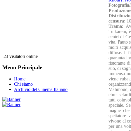
Fotografia
Produzione
Distribuzio
censura:
10
Trama:
Av
Tulkarem, è
centri di G
vita, l'aut
molti acqui
diffuse. Il 
23 visitatori online
quarantaci
ristorante d
Menu Principale
suo, di sog
immensa non
viene rubata
Home
organizzand
Chi siamo
Mahmoud, ex
Archivio del Cinema Italiano
ebrei sefard
tutti coinv
speciale. S
maghe che l
spettatore 
vivono al co
per una volt