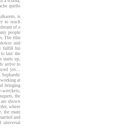
ni a scuola,
nche quello
ulkarem, is
er to reach
 dream of a
many people
n. The film
widower and
fulfill his
o last: the
 starts up,
ds arrive to
ranced yet…
a Sephardic
 working at
nd bringing
r-wreckers,
nquets, the
e are shown
rder, where
e, the main
married and
 universal