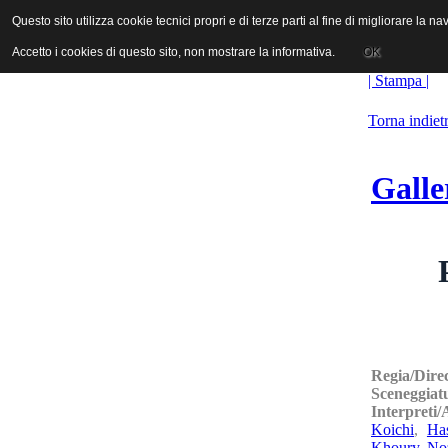
ANICA | Associazione Nazionale Industrie Cinematografiche Audiovi
Questo sito utilizza cookie tecnici propri e di terze parti al fine di migliorare la 
Questo sito utilizza cookie tecnici propri e di terze parti al fine di migliorare la 
Accetto i cookies di questo sito, non mostrare la informativa.
Accetto i cookies di questo sito, non mostrare la informativa.
OK
OK
| Stampa |
Torna indiet
Galle
Regia/Dire
Sceneggiat
Interpreti
Koichi
,
Ha
Khoury
,
No