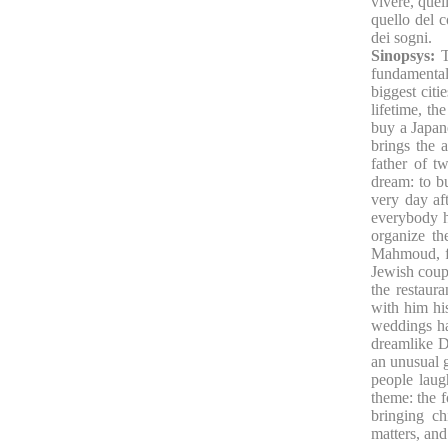
vivere, quel
quello del c
dei sogni.
Sinopsys:
T
fundamental
biggest citi
lifetime, th
buy a Japan
brings the 
father of t
dream: to b
very day aft
everybody he
organize th
Mahmoud, fo
Jewish coupl
the restaur
with him hi
weddings ha
dreamlike D
an unusual g
people laug
theme: the f
bringing ch
matters, an