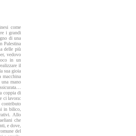
tinesi come
re i grandi
ogno di una
n Palestina
a delle più
ober, vedovo
uoco in un
ealizzare il
a sua gioia
la macchina
re una mano
assicurata…
a coppia di
e ci lavora:
 contributo
 in bilico,
ativi. Allo
aeliani che
nti, e dove,
 comune del