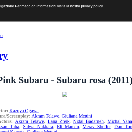
sive e Multimediali
navigazione Per maggiori informazioni visita la nostra
navigazione Per maggiori informazioni visita la nostra
privacy policy
privacy policy
.
.
ro
ry
Pink Subaru - Subaru rosa (2011
ctor:
Kazuya Ogawa
ura/Screenplay:
Akram Telawe
,
Giuliana Mettini
/Actors:
Akram Telawe
,
Lana Zreik
,
Nidal Badarneh
,
Michal Yana
ssan Taha
,
Salwa Nakkara
,
Eli Maman
,
Merav Sheffer
,
Dan Tor
zomi Kawata
,
Giuliana Mettini