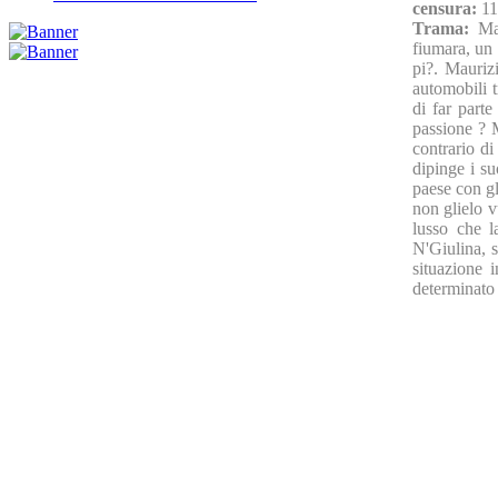
censura:
11
Trama:
Ma
fiumara, un 
pi?. Maurizi
automobili t
di far part
passione ? 
contrario di
dipinge i su
paese con g
non glielo 
lusso che l
N'Giulina, s
situazione 
determinato 