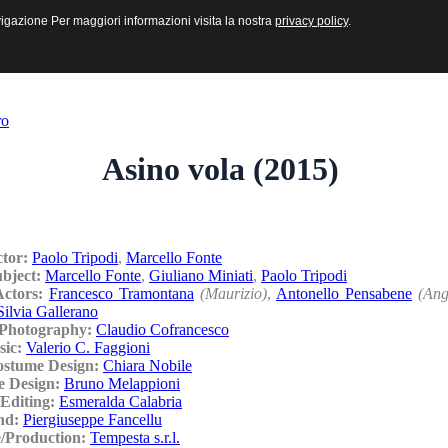
sive e Multimediali
navigazione Per maggiori informazioni visita la nostra
navigazione Per maggiori informazioni visita la nostra
privacy policy
privacy policy
.
.
ro
Asino vola (2015)
ctor:
Paolo Tripodi
,
Marcello Fonte
ubject:
Marcello Fonte
,
Giuliano Miniati
,
Paolo Tripodi
Actors:
Francesco Tramontana
(Maurizio)
,
Antonello Pensabene
(Ang
Silvia Gallerano
/Photography:
Claudio Cofrancesco
sic:
Valerio C. Faggioni
ostume Design:
Chiara Nobile
e Design:
Bruno Melappioni
Editing:
Esmeralda Calabria
nd:
Piergiuseppe Fancellu
/Production:
Tempesta s.r.l.