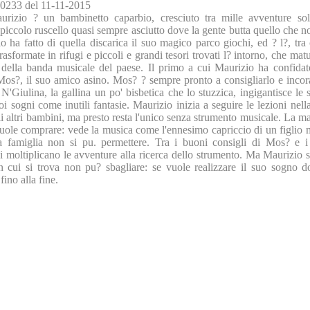
0233 del 11-11-2015
urizio ? un bambinetto caparbio, cresciuto tra mille avventure soli
piccolo ruscello quasi sempre asciutto dove la gente butta quello che n
o ha fatto di quella discarica il suo magico parco giochi, ed ? l?, tra
rasformate in rifugi e piccoli e grandi tesori trovati l? intorno, che mat
e della banda musicale del paese. Il primo a cui Maurizio ha confidat
Mos?, il suo amico asino. Mos? ? sempre pronto a consigliarlo e incora
 N'Giulina, la gallina un po' bisbetica che lo stuzzica, ingigantisce le
oi sogni come inutili fantasie. Maurizio inizia a seguire le lezioni nel
li altri bambini, ma presto resta l'unico senza strumento musicale. La
vuole comprare: vede la musica come l'ennesimo capriccio di un figlio 
a famiglia non si pu. permettere. Tra i buoni consigli di Mos? e i 
i moltiplicano le avventure alla ricerca dello strumento. Ma Maurizio s
in cui si trova non pu? sbagliare: se vuole realizzare il suo sogno d
fino alla fine.