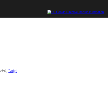
elo)
,
Luigi