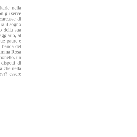
tarie nella
on gli serve
 carcasse di
ura il sogno
o della sua
ggiarlo, al
 sue paure e
la banda del
 mamma Rosa
monello, un
dispetti di
a che nella
ovr? essere