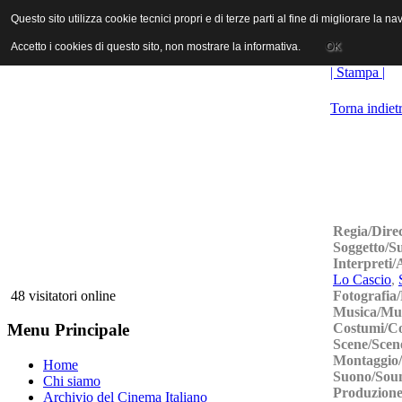
ANICA | Associazione Nazionale Industrie Cinematografiche Audiovi
Questo sito utilizza cookie tecnici propri e di terze parti al fine di migliorare la 
Questo sito utilizza cookie tecnici propri e di terze parti al fine di migliorare la 
Accetto i cookies di questo sito, non mostrare la informativa.
Accetto i cookies di questo sito, non mostrare la informativa.
OK
OK
| Stampa |
Torna indiet
Regia/Dire
Soggetto/S
Interpreti/
Lo Cascio
,
Fotografia
48 visitatori online
Musica/Mu
Costumi/C
Menu Principale
Scene/Scen
Montaggio/
Home
Suono/Sou
Chi siamo
Produzione
Archivio del Cinema Italiano