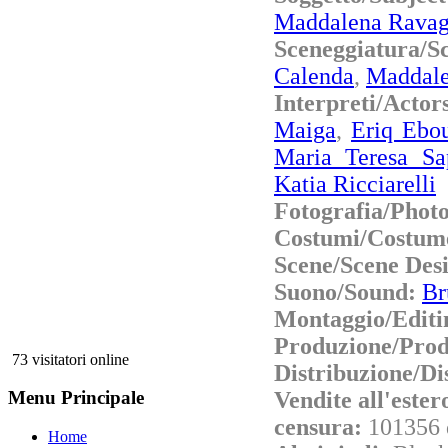
Maddalena Ravag
Sceneggiatura/
Calenda
,
Maddale
Interpreti/Acto
Maiga
,
Eriq Ebo
Maria Teresa Sa
Katia Ricciarelli
Fotografia/Phot
Costumi/Costum
Scene/Scene Des
Suono/Sound:
Br
Montaggio/Editi
Produzione/Prod
73 visitatori online
Distribuzione/Di
Vendite all'este
Menu Principale
censura:
101356 
Home