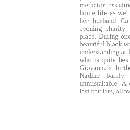
mediator assisti
home life as wel
her husband Car
evening charity 
place. During on
beautiful black 
understanding at f
who is quite hesi
Giovanna’s birt
Nadine barely 
unmistakable. A 
last barriers, allo