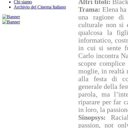
Altri titoli:
Blac
Chi siamo
Archivio del Cinema Italiano
Trama:
Elena ha 
una ragione di 
culturale non si 
qualcosa la fig
informatico, cost
in cui si sente 
Carlo incontra Na
scopre complice 
moglie, in realtà 
alla festa di 
generale della fe
parola, ma l’int
riparare per far 
in loro, la passion
Sinopsys:
Racia
passion, not onl