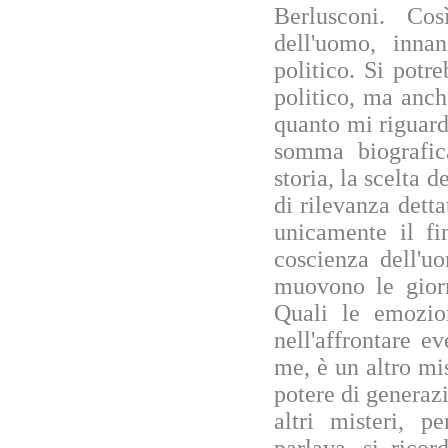
Berlusconi. Co
dell'uomo, inna
politico. Si potr
politico, ma anc
quanto mi riguarda
somma biografica
storia, la scelta 
di rilevanza dett
unicamente il fi
coscienza dell'u
muovono le giorn
Quali le emozion
nell'affrontare 
me, è un altro mis
potere di generaz
altri misteri, p
parlava, si ricor