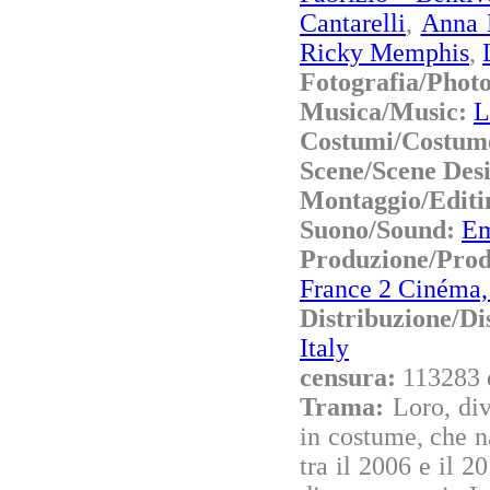
Cantarelli
,
Anna 
Ricky Memphis
,
Fotografia/Phot
Musica/Music:
L
Costumi/Costum
Scene/Scene Des
Montaggio/Editi
Suono/Sound:
Em
Produzione/Pro
France 2 Cinéma,
Distribuzione/Di
Italy
censura:
113283 
Trama:
Loro, div
in costume, che nar
tra il 2006 e il 