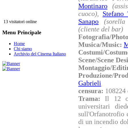
Montinaro
(assi
cuoco)
,
Stefano
Sanapo
(sorella
13 visitatori online
(cliente del bar)
Menu Principale
Fotografia/Phot
Musica/Music:
M
Home
Chi siamo
Costumi/Costum
Archivio del Cinema Italiano
Scene/Scene Des
Montaggio/Editi
Produzione/Pro
Gabrieli
censura:
108224 
Trama:
Il 12 o
universitari die
sull'Orfanotrofio
di un incendio do