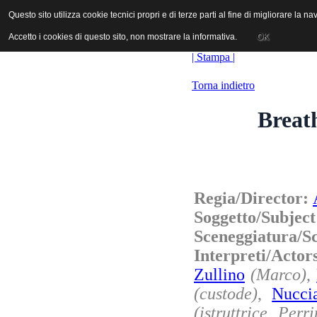
ANICA | Associazione Nazionale Industrie Cinematografiche Audiovi
Questo sito utilizza cookie tecnici propri e di terze parti al fine di migliorare la 
Questo sito utilizza cookie tecnici propri e di terze parti al fine di migliorare la 
Accetto i cookies di questo sito, non mostrare la informativa.
Accetto i cookies di questo sito, non mostrare la informativa.
OK
OK
| Stampa |
Torna indietro
Breath
Regia/Director:
Soggetto/Subjec
Sceneggiatura/S
Interpreti/Acto
Zullino
(Marco)
,
(custode)
,
Nucci
(istruttrice Perri