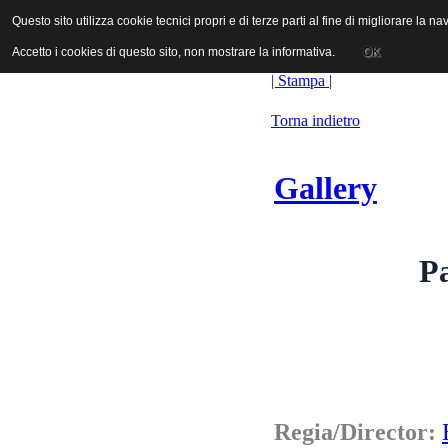
ANICA | Associazione Nazionale Industrie Cinematografiche Audiovi
Questo sito utilizza cookie tecnici propri e di terze parti al fine di migliorare la 
Questo sito utilizza cookie tecnici propri e di terze parti al fine di migliorare la 
Accetto i cookies di questo sito, non mostrare la informativa.
Accetto i cookies di questo sito, non mostrare la informativa.
OK
OK
| Stampa |
Torna indietro
Gallery
Pa
Regia/Director: