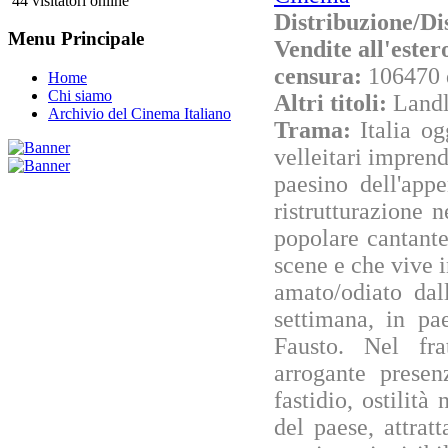
44 visitatori online
Distribuzione/Di
Menu Principale
Vendite all'este
censura:
106470 
Home
Chi siamo
Altri titoli:
Landl
Archivio del Cinema Italiano
Trama:
Italia o
velleitari impren
paesino dell'app
ristrutturazione n
popolare cantante 
scene e che vive 
amato/odiato dal
settimana, in pa
Fausto. Nel fr
arrogante prese
fastidio, ostilità
del paese, attrat