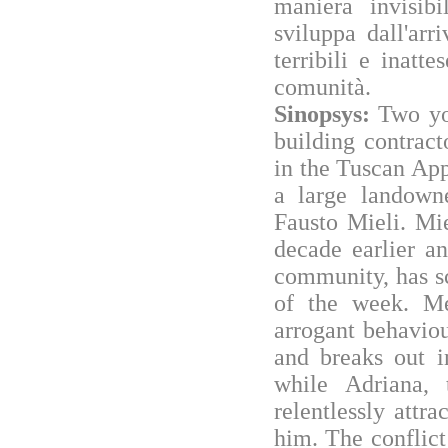
maniera invisibi
sviluppa dall'arr
terribili e inatte
comunità.
Sinopsys:
Two yo
building contrac
in the Tuscan Appe
a large landown
Fausto Mieli. Mie
decade earlier a
community, has sc
of the week. Me
arrogant behavio
and breaks out i
while Adriana, 
relentlessly attr
him. The conflict 