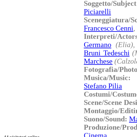
Soggetto/Subje
Piciarelli
Sceneggiatura
Francesco Cenni
,
Interpreti/Acto
Germano
(Elia)
Bruni Tedeschi
(
Marchese
(Calzol
Fotografia/Phot
Musica/Music
Stefano Pilia
Costumi/Costum
Scene/Scene Des
Montaggio/Editi
Suono/Sound:
Ma
Produzione/Pro
Cinema