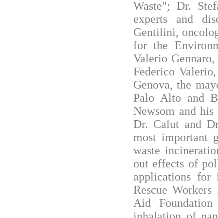
Waste"; Dr. Stef
experts and disc
Gentilini, oncol
for the Environm
Valerio Gennaro, 
Federico Valerio
Genova, the mayor
Palo Alto and B
Newsom and his S
Dr. Calut and Dr
most important g
waste incinerati
out effects of po
applications for 
Rescue Workers D
Aid Foundation
inhalation of nan