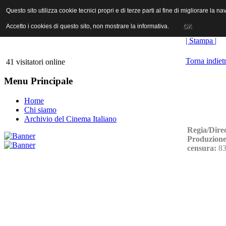
ANICA | Associazione Nazionale Industrie Cinematografiche Audiovi
Questo sito utilizza cookie tecnici propri e di terze parti al fine di migliorare la 
Questo sito utilizza cookie tecnici propri e di terze parti al fine di migliorare la 
Accetto i cookies di questo sito, non mostrare la informativa.
Accetto i cookies di questo sito, non mostrare la informativa.
OK
OK
| Stampa |
Torna indiet
41 visitatori online
Menu Principale
Home
Chi siamo
Archivio del Cinema Italiano
Regia/Dire
Produzione
censura:
83