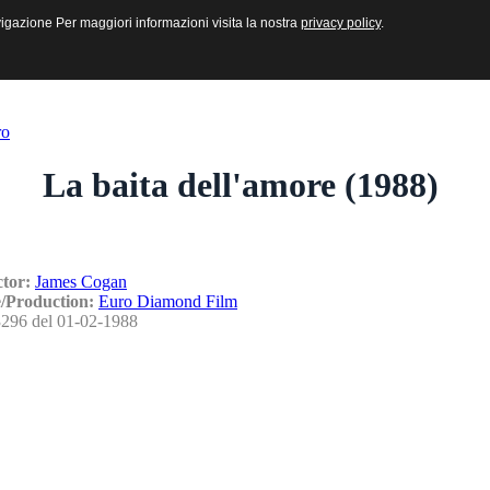
sive e Multimediali
navigazione Per maggiori informazioni visita la nostra
navigazione Per maggiori informazioni visita la nostra
privacy policy
privacy policy
.
.
ro
La baita dell'amore (1988)
ctor:
James Cogan
/Production:
Euro Diamond Film
296 del 01-02-1988