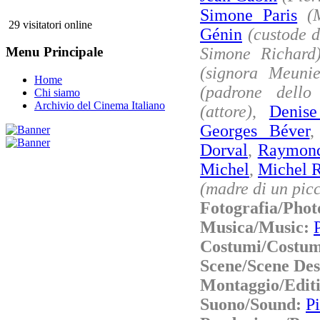
Simone Paris
(
29 visitatori online
Génin
(custode d
Simone Richard
Menu Principale
(signora Meunie
Home
(padrone dello
Chi siamo
Archivio del Cinema Italiano
(attore)
,
Denise
Georges Béver
Dorval
,
Raymond
Michel
,
Michel 
(madre di un picc
Fotografia/Pho
Musica/Music:
Costumi/Costum
Scene/Scene De
Montaggio/Edit
Suono/Sound:
Pi