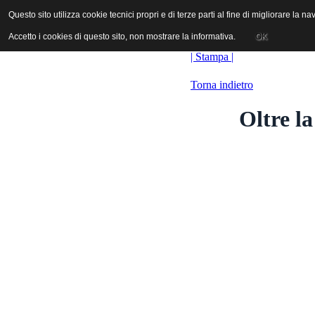
ANICA | Associazione Nazionale Industrie Cinematografiche Audiovi
Questo sito utilizza cookie tecnici propri e di terze parti al fine di migliorare la 
Questo sito utilizza cookie tecnici propri e di terze parti al fine di migliorare la 
Accetto i cookies di questo sito, non mostrare la informativa.
Accetto i cookies di questo sito, non mostrare la informativa.
OK
OK
| Stampa |
Torna indietro
Oltre l