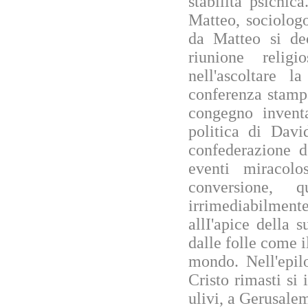
stabilità psichi
Matteo, sociologo
da Matteo si de
riunione relig
nell'ascoltare 
conferenza stamp
congegno invent
politica di Davi
confederazione d
eventi miracol
conversione, 
irrimediabilmente
allI'apice della 
dalle folle come i
mondo. Nell'epil
Cristo rimasti si
ulivi, a Gerusal