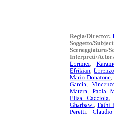
Regia/Director:
Soggetto/Subjec
Sceneggiatura/S
Interpreti/Acto
Lorimer
,
Karame
Efrikian
,
Lorenzo
Mario Donatone
Garcia
,
Vincenz
Matera
,
Paola M
Elisa Cacciola
Gharbawi
,
Fathi
Peretti
,
Claudio