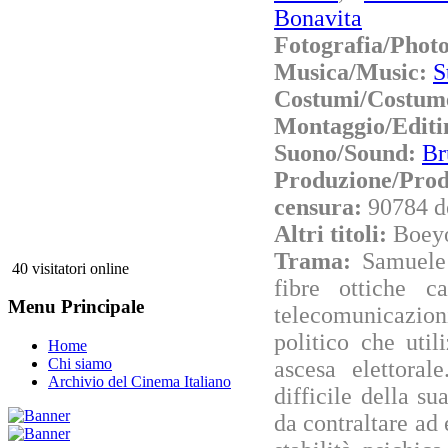
Bonavita
Fotografia/Phot
Musica/Music:
S
Costumi/Costum
Montaggio/Editi
Suono/Sound:
Br
Produzione/Prod
censura:
90784 d
Altri titoli:
Boeyo
Trama:
Samuele 
40 visitatori online
fibre ottiche c
Menu Principale
telecomunicazion
politico che util
Home
Chi siamo
ascesa elettoral
Archivio del Cinema Italiano
difficile della s
da contraltare ad 