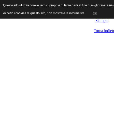
ANICA | Associazione Nazionale Industrie Cinematografiche Audiovi
Questo sito utilizza cookie tecnici propri e di terze parti al fine di migliorare la 
Questo sito utilizza cookie tecnici propri e di terze parti al fine di migliorare la 
Accetto i cookies di questo sito, non mostrare la informativa.
Accetto i cookies di questo sito, non mostrare la informativa.
OK
OK
| Stampa |
Torna indiet