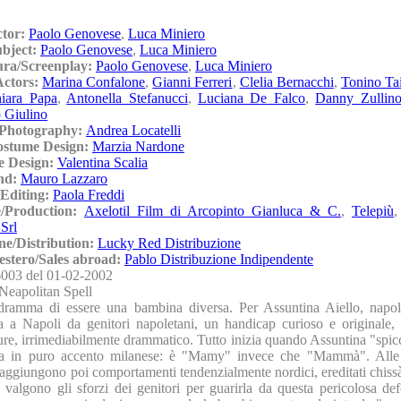
ctor:
Paolo Genovese
,
Luca Miniero
ubject:
Paolo Genovese
,
Luca Miniero
ura/Screenplay:
Paolo Genovese
,
Luca Miniero
Actors:
Marina Confalone
,
Gianni Ferreri
,
Clelia Bernacchi
,
Tonino Tai
iara Papa
,
Antonella Stefanucci
,
Luciana De Falco
,
Danny Zullin
o Giulino
/Photography:
Andrea Locatelli
ostume Design:
Marzia Nardone
e Design:
Valentina Scalia
nd:
Mauro Lazzaro
Editing:
Paola Freddi
e/Production:
Axelotil Film di Arcopinto Gianluca & C.
,
Telepiù
 Srl
ne/Distribution:
Lucky Red Distribuzione
'estero/Sales abroad:
Pablo Distribuzione Indipendente
003 del 01-02-2002
Neapolitan Spell
 dramma di essere una bambina diversa. Per Assuntina Aiello, napo
a a Napoli da genitori napoletani, un handicap curioso e originale, d
re, irrimediabilmente drammatico. Tutto inizia quando Assuntina "spicc
la in puro accento milanese: è "Mamy" invece che "Mammà". Alle i
 aggiungono poi comportamenti tendenzialmente nordici, ereditati chiss
a valgono gli sforzi dei genitori per guarirla da questa pericolosa de