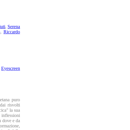
uti
,
Serena
o
,
Riccardo
,
Eyescreen
letana puro
ai risvolti
ica" la sua
nflessioni
à dove e da
formazione,