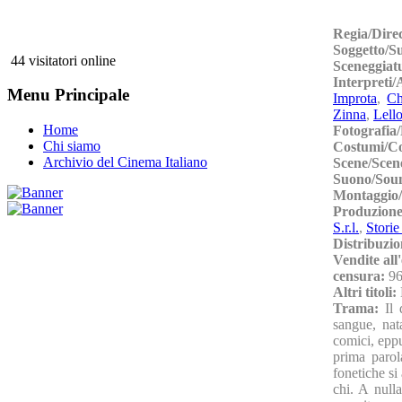
Regia/Dire
Soggetto/S
44 visitatori online
Sceneggiat
Interpreti/
Menu Principale
Improta
,
Ch
Zinna
,
Lell
Home
Fotografia
Chi siamo
Costumi/C
Archivio del Cinema Italiano
Scene/Scen
Suono/Sou
Montaggio/
Produzion
S.r.l.
,
Storie
Distribuzio
Vendite all
censura:
96
Altri titoli:
Trama:
Il
sangue, nat
comici, eppu
prima paro
fonetiche si
chi. A null