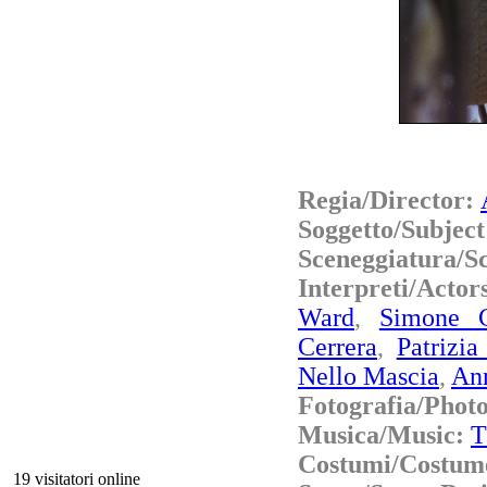
Regia/Director:
Soggetto/Subjec
Sceneggiatura/S
Interpreti/Actor
Ward
,
Simone C
Cerrera
,
Patrizia
Nello Mascia
,
An
Fotografia/Phot
Musica/Music:
T
Costumi/Costum
19 visitatori online