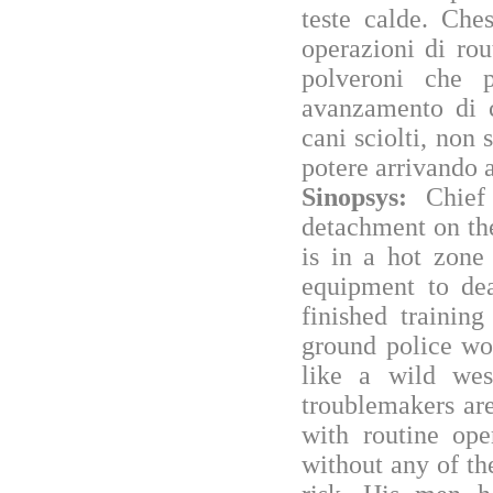
teste calde. Che
operazioni di rou
polveroni che p
avanzamento di c
cani sciolti, non 
potere arrivando a
Sinopsys:
Chief
detachment on th
is in a hot zon
equipment to dea
finished trainin
ground police wor
like a wild wes
troublemakers are
with routine ope
without any of th