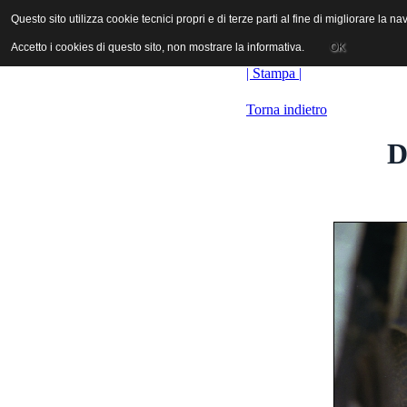
ANICA | Associazione Nazionale Industrie Cinematografiche Audiovi
Questo sito utilizza cookie tecnici propri e di terze parti al fine di migliorare la 
Questo sito utilizza cookie tecnici propri e di terze parti al fine di migliorare la 
Accetto i cookies di questo sito, non mostrare la informativa.
Accetto i cookies di questo sito, non mostrare la informativa.
OK
OK
| Stampa |
Torna indietro
D