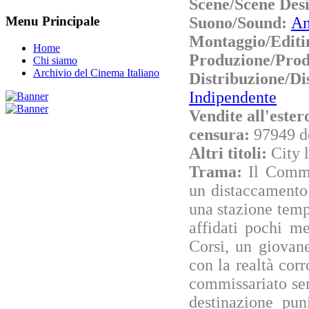
Scene/Scene Des
Suono/Sound:
An
Menu Principale
Montaggio/Editi
Home
Produzione/Prod
Chi siamo
Archivio del Cinema Italiano
Distribuzione
Indipendente
Vendite all'este
censura:
97949 d
Altri titoli:
City 
Trama:
Il Commi
un distaccamento 
una stazione tem
affidati pochi m
Corsi, un giovan
con la realtà corr
commissariato se
destinazione pun