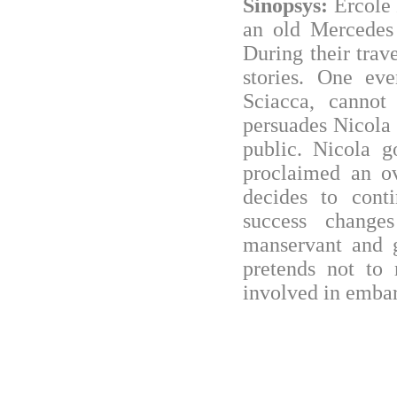
Sinopsys:
Ercole 
an old Mercedes 
During their trav
stories. One ev
Sciacca, cannot
persuades Nicola t
public. Nicola 
proclaimed an ov
decides to cont
success change
manservant and g
pretends not to 
involved in embarr