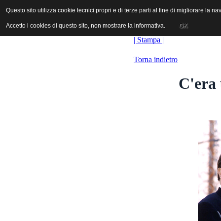
ANICA | Associazione Nazionale Industrie Cinematografiche Audiovi
Questo sito utilizza cookie tecnici propri e di terze parti al fine di migliorare la 
Questo sito utilizza cookie tecnici propri e di terze parti al fine di migliorare la 
Accetto i cookies di questo sito, non mostrare la informativa.
Accetto i cookies di questo sito, non mostrare la informativa.
OK
OK
| Stampa |
Torna indietro
C'era 