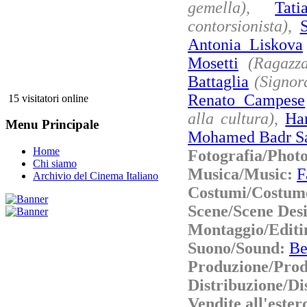
gemella)
,
Tat
contorsionista)
,
Antonia Liskova
Mosetti
(Ragazz
Battaglia
(Signor
Renato Campese
15 visitatori online
alla cultura)
,
Ha
Menu Principale
Mohamed Badr S
Home
Fotografia/Phot
Chi siamo
Musica/Music:
F
Archivio del Cinema Italiano
Costumi/Costum
Scene/Scene Des
Montaggio/Editi
Suono/Sound:
Be
Produzione/Prod
Distribuzione/Di
Vendite all'este