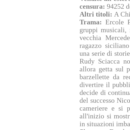
censura:
94252 d
Altri titoli:
A Chi
Trama:
Ercole P
gruppi musicali, 
vecchia Mercedes
ragazzo sicilian
una serie di stori
Rudy Sciacca non
allora getta sul 
barzellette da r
divertire il pubb
decide di continu
del successo Nico
cameriere e si p
all'inizio si mos
in situazioni imba