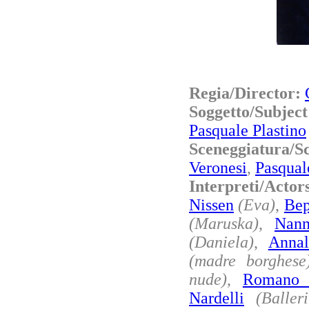
Regia/Director:
Soggetto/Subje
Pasquale Plastino
Sceneggiatura/
Veronesi
,
Pasqual
Interpreti/Acto
Nissen
(Eva)
,
Bep
(Maruska)
,
Nan
(Daniela)
,
Annal
(madre borghese
nude)
,
Romano 
Nardelli
(Baller