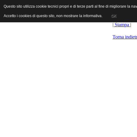
ANICA | Associazione Nazionale Industrie Cinematografiche Audiovi
Questo sito utilizza cookie tecnici propri e di terze parti al fine di migliorare la 
Questo sito utilizza cookie tecnici propri e di terze parti al fine di migliorare la 
Accetto i cookies di questo sito, non mostrare la informativa.
Accetto i cookies di questo sito, non mostrare la informativa.
OK
OK
| Stampa |
Torna indiet