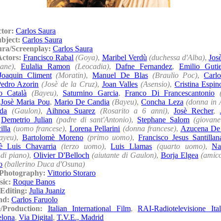
ctor:
Carlos Saura
ubject:
Carlos Saura
ura/Screenplay:
Carlos Saura
Actors:
Francisco Rabal
(Goya)
,
Maribel Verdù
(duchessa d'Alba)
,
Jos
ane)
,
Eulalia Ramon
(Leocadia)
,
Dafne Fernandez
,
Emilio Guti
Joaquin Climent
(Moratin)
,
Manuel De Blas
(Braulio Poc)
,
Carlo
edro Azorin
(Josè de la Cruz)
,
Joan Valles
(Asensio)
,
Cristina Espin
o Català
(Bayeu)
,
Saturnino Garcia
,
Franco Di Francescantonio
,
Josè Maria Pou
,
Mario De Candia
(Bayeu)
,
Concha Leza
(donna in 
da
(Gaulon)
,
Aihnoa Suarez
(Rosarito a 6 anni)
,
Josè Recher
,
,
Demetrio Julian
(padre di sant'Antonio)
,
Stephane Salom
(giovane
illa
(uomo francese)
,
Lorena Pellarini
(donna francese)
,
Azucena De
ayeu)
,
Bartolomè Moreno
(primo uomo)
,
Francisco Jesus Santillan
è Luis Chavarria
(terzo uomo)
,
Luis Llamas
(quarto uomo)
,
Na
 di piano)
,
Olivier D'Belloch
(aiutante di Gaulon)
,
Borja Elgea
(amic
o
(ballerino Duca d'Osuna)
/Photography:
Vittorio Storaro
sic:
Roque Banos
Editing:
Julia Juaniz
nd:
Carlos Faruolo
e/Production:
Italian International Film
,
RAI-Radiotelevisione Ital
elona
,
Via Digital
,
T.V.E., Madrid