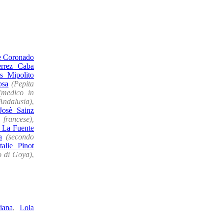
è Coronado
errez Caba
s Mipolito
osa
(Pepita
(medico in
Andalusia)
,
Josè Sainz
 francese)
,
 La Fuente
a
(secondo
talie Pinot
o di Goya)
,
iana
,
Lola