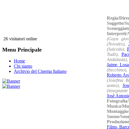
Regia/Dire
Soggetto/S
Sceneggiat
Interpreti/
(Goya giov
26 visitatori online
(Novales)
,
(Salcedo)
,
P
Menu Principale
Tudò)
,
Pac
Andalusia)
Home
Jaime Losa
Chi siamo
(becchino)
Archivio del Cinema Italiano
Roberto Arc
(Josefina B
uomo)
,
Jos
(insegnante
Josè Antoni
Fotografia
Musica/Mu
Montaggio/
Suono/Sou
Produzion
Films, Barc