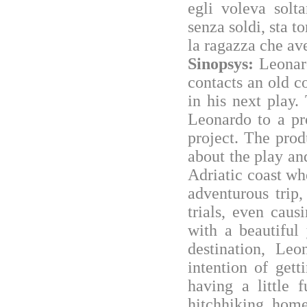
egli voleva solt
senza soldi, sta t
la ragazza che av
Sinopsys:
Leonar
contacts an old c
in his next play
Leonardo to a pr
project. The prod
about the play an
Adriatic coast wh
adventurous trip
trials, even caus
with a beautiful
destination, Leo
intention of gett
having a little 
hitchhiking ho