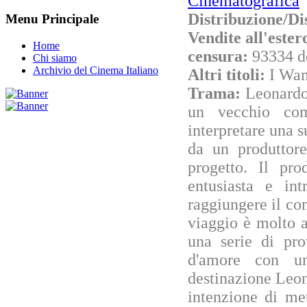
Cinematografica
Distribuzione/Di
Menu Principale
Vendite all'este
Home
censura:
93334 d
Chi siamo
Archivio del Cinema Italiano
Altri titoli:
I Wan
Trama:
Leonardo,
un vecchio com
interpretare una 
da un produttore
progetto. Il pro
entusiasta e in
raggiungere il com
viaggio è molto 
una serie di pro
d'amore con un
destinazione Leon
intenzione di me