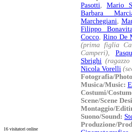
Pasotti
,
Mario S
Barbara Marci
Marchegiani
,
Man
Filippo Bonavit
Cocco
,
Rino De 
(prima figlia Ca
Camperi)
,
Pasq
Sbrighi
(ragazzo
Nicola Vorelli
(se
Fotografia/Phot
Musica/Music:
E
Costumi/Costum
Scene/Scene Des
Montaggio/Editi
Suono/Sound:
St
Produzione/Pro
16 visitatori online