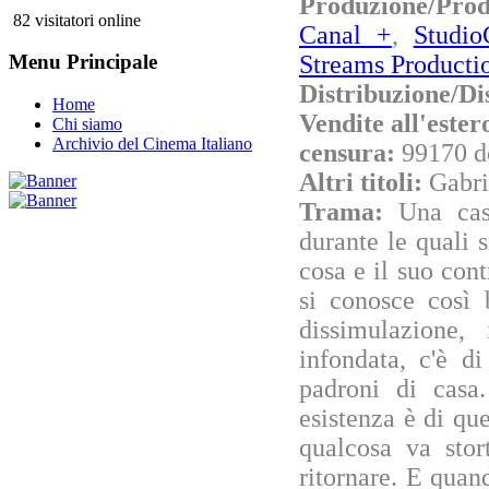
Produzione/Pro
82 visitatori online
Canal +
,
Studio
Streams Producti
Menu Principale
Distribuzione/Di
Home
Vendite all'este
Chi siamo
Archivio del Cinema Italiano
censura:
99170 d
Altri titoli:
Gabri
Trama:
Una cas
durante le quali s
cosa e il suo cont
si conosce così 
dissimulazione,
infondata, c'è di
padroni di casa.
esistenza è di qu
qualcosa va stor
ritornare. E quan