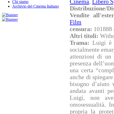
Cinema
,
Libero S
Chi siamo
Archivio del Cinema Italiano
Distribuzione/Di
Vendite all'est
Film
censura:
101888 
Altri titoli:
With
Trama:
Luigi è
socialmente emarg
attenzioni di un
presenza dell’uo
una certa “compl
anche di spiegar
bisogno d’aiuto 
andata avanti pe
Luigi, non ave
omosessualità. I
propria la prote