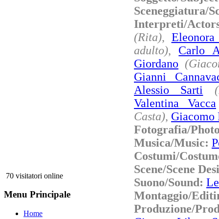
Sceneggiatura/S
Interpreti/Actor
(Rita)
,
Eleonora
adulto)
,
Carlo A
Giordano
(Giaco
Gianni Cannavac
Alessio Sarti
Valentina Vacca
Casta)
,
Giacomo 
Fotografia/Phot
Musica/Music:
P
Costumi/Costum
Scene/Scene Des
70 visitatori online
Suono/Sound:
Le
Montaggio/Editi
Menu Principale
Produzione/Pro
Home