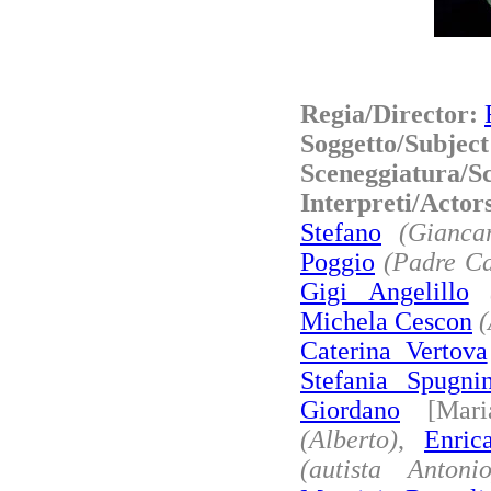
Regia/Director:
Soggetto/Subjec
Sceneggiatura/S
Interpreti/Acto
Stefano
(Gianca
Poggio
(Padre Ca
Gigi Angelillo
Michela Cescon
Caterina Vertova
Stefania Spugnin
Giordano
[Mari
(Alberto)
,
Enric
(autista Antonio