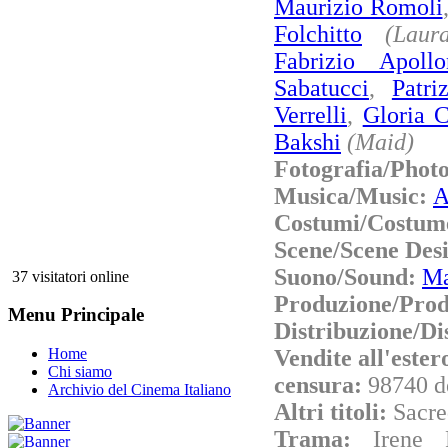
Maurizio Romoli
Folchitto
(Laur
Fabrizio Apollo
Sabatucci
,
Patri
Verrelli
,
Gloria 
Bakshi
(Maid)
Fotografia/Phot
Musica/Music:
A
Costumi/Costum
Scene/Scene Des
Suono/Sound:
Ma
37 visitatori online
Produzione/Prod
Menu Principale
Distribuzione/Di
Vendite all'este
Home
Chi siamo
censura:
98740 d
Archivio del Cinema Italiano
Altri titoli:
Sacre
Trama:
Irene 