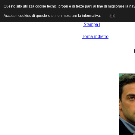
ANICA | Associazione Nazionale Industrie Cinematografiche Audiovi
Questo sito utilizza cookie tecnici propri e di terze parti al fine di migliorare la 
Questo sito utilizza cookie tecnici propri e di terze parti al fine di migliorare la 
Accetto i cookies di questo sito, non mostrare la informativa.
Accetto i cookies di questo sito, non mostrare la informativa.
OK
OK
| Stampa |
Torna indietro