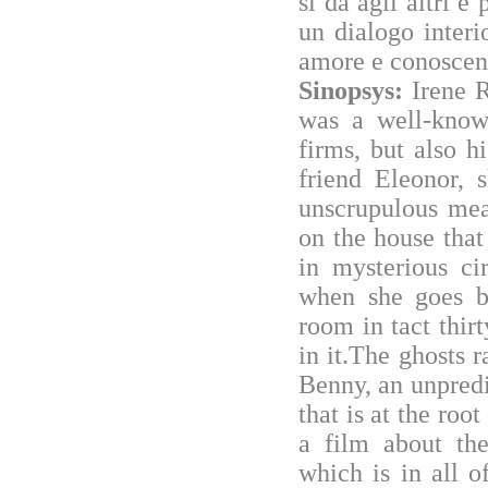
si dà agli altri e 
un dialogo interio
amore e conoscenz
Sinopsys:
Irene 
was a well-know
firms, but also h
friend Eleonor, 
unscrupulous mea
on the house that
in mysterious c
when she goes ba
room in tact thirt
in it.The ghosts 
Benny, an unpredi
that is at the root
a film about the
which is in all 