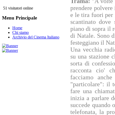
Trama:
"A volte
prendere polvere 
51 visitatori online
e le tira fuori per
Menu Principale
scantinato dove 
piano di sopra il 
Home
Chi siamo
di Natale. Sono d
Archivio del Cinema Italiano
festeggiano il Nat
Una vecchia radi
su una stazione c
sorta di confess
racconta cio' c
facciamo anche 
"particolare": il
fare una chiamat
inizia a parlare 
succede quando o
telefonata, la p