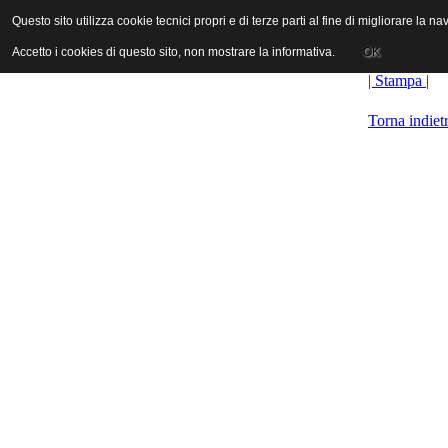
ANICA | Associazione Nazionale Industrie Cinematografiche Audiovi
Questo sito utilizza cookie tecnici propri e di terze parti al fine di migliorare la 
Questo sito utilizza cookie tecnici propri e di terze parti al fine di migliorare la 
Accetto i cookies di questo sito, non mostrare la informativa.
Accetto i cookies di questo sito, non mostrare la informativa.
OK
OK
| Stampa |
Torna indiet