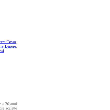
erre Cosso
,
ana Lepore
,
ssi
e a 30 anni
ose scalette