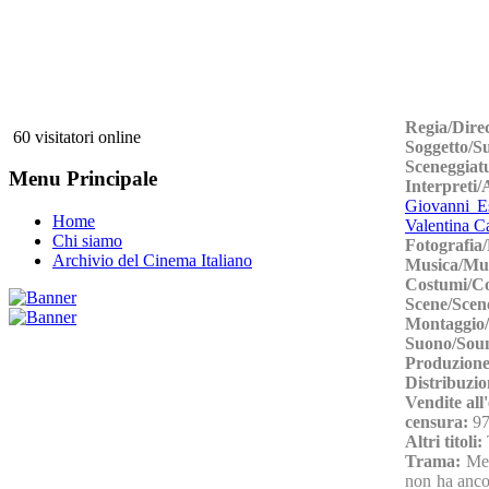
Regia/Dire
60 visitatori online
Soggetto/S
Sceneggiat
Menu Principale
Interpreti/
Giovanni E
Home
Valentina Ca
Chi siamo
Fotografia
Archivio del Cinema Italiano
Musica/Mu
Costumi/C
Scene/Scen
Montaggio/
Suono/Sou
Produzione
Distribuzio
Vendite all
censura:
97
Altri titoli:
Trama:
Meg
non ha ancor