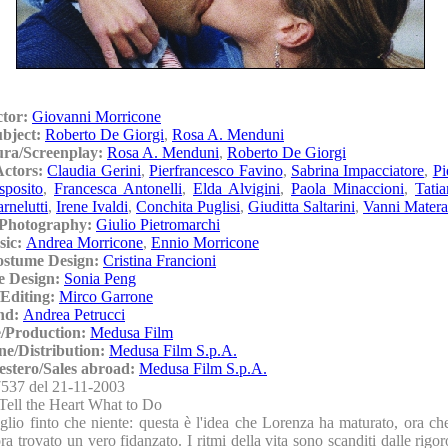
ctor:
Giovanni Morricone
ubject:
Roberto De Giorgi
,
Rosa A. Menduni
ura/Screenplay:
Rosa A. Menduni
,
Roberto De Giorgi
Actors:
Claudia Gerini
,
Pierfrancesco Favino
,
Sabrina Impacciatore
,
Pi
sposito
,
Francesca Antonelli
,
Elda Alvigini
,
Paola Minaccioni
,
Tati
rnelutti
,
Irene Ivaldi
,
Conchita Puglisi
,
Giuditta Saltarini
,
Vanni Matera
/Photography:
Giulio Pietromarchi
sic:
Andrea Morricone
,
Ennio Morricone
ostume Design:
Cristina Francioni
e Design:
Sonia Peng
Editing:
Mirco Garrone
nd:
Andrea Petrucci
/Production:
Medusa Film
ne/Distribution:
Medusa Film S.p.A.
'estero/Sales abroad:
Medusa Film S.p.A.
537 del 21-11-2003
Tell the Heart What to Do
lio finto che niente: questa è l'idea che Lorenza ha maturato, ora ch
a trovato un vero fidanzato. I ritmi della vita sono scanditi dalle rigor