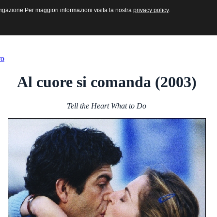
sive e Multimediali
navigazione Per maggiori informazioni visita la nostra
navigazione Per maggiori informazioni visita la nostra
privacy policy
privacy policy
.
.
ro
Al cuore si comanda (2003)
Tell the Heart What to Do