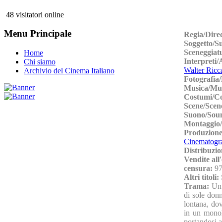
48 visitatori online
Menu Principale
Regia/Dire
Soggetto/S
Sceneggiat
Home
Interpreti
Chi siamo
Walter Ricca
Archivio del Cinema Italiano
Fotografia
Musica/Mu
Costumi/C
Scene/Scen
Suono/Sou
Montaggio/
Produzion
Cinematogra
Distribuzio
Vendite all
censura:
97
Altri titoli:
Trama:
Un 
di sole donn
lontana, do
in un monol
portandosi a