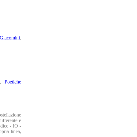
Giacomini
,
,
Poetiche
ostellazione
ifferente e
dice - IO -
pria linea,