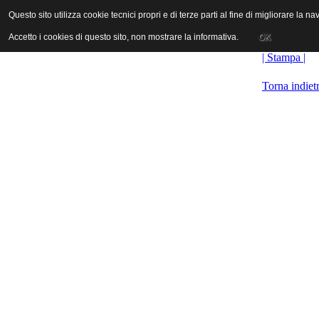
ANICA | Associazione Nazionale Industrie Cinematografiche Audiovi
Questo sito utilizza cookie tecnici propri e di terze parti al fine di migliorare la 
Questo sito utilizza cookie tecnici propri e di terze parti al fine di migliorare la 
Accetto i cookies di questo sito, non mostrare la informativa.
Accetto i cookies di questo sito, non mostrare la informativa.
OK
OK
| Stampa |
Torna indiet