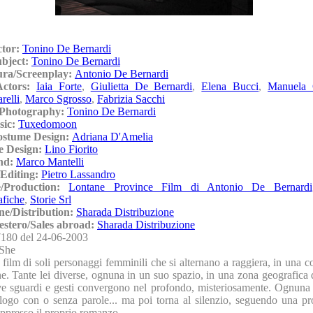
ctor:
Tonino De Bernardi
ubject:
Tonino De Bernardi
ura/Screenplay:
Antonio De Bernardi
/Actors:
Iaia Forte
,
Giulietta De Bernardi
,
Elena Bucci
,
Manuela 
relli
,
Marco Sgrosso
,
Fabrizia Sacchi
/Photography:
Tonino De Bernardi
sic:
Tuxedomoon
ostume Design:
Adriana D'Amelia
e Design:
Lino Fiorito
nd:
Marco Mantelli
Editing:
Pietro Lassandro
e/Production:
Lontane Province Film di Antonio De Bernardi
fiche
,
Storie Srl
ne/Distribution:
Sharada Distribuzione
'estero/Sales abroad:
Sharada Distribuzione
180 del 24-06-2003
She
film di soli personaggi femminili che si alternano a raggiera, in una c
e. Tante lei diverse, ognuna in un suo spazio, in una zona geografica d
ve sguardi e gesti convergono nel profondo, misteriosamente. Ognuna 
ogo con o senza parole... ma poi torna al silenzio, seguendo una pro
ppresso il proprio romanzo.