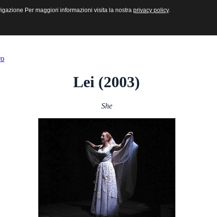
sive e Multimediali
navigazione Per maggiori informazioni visita la nostra
navigazione Per maggiori informazioni visita la nostra
privacy policy
privacy policy
.
.
ro
Lei (2003)
She