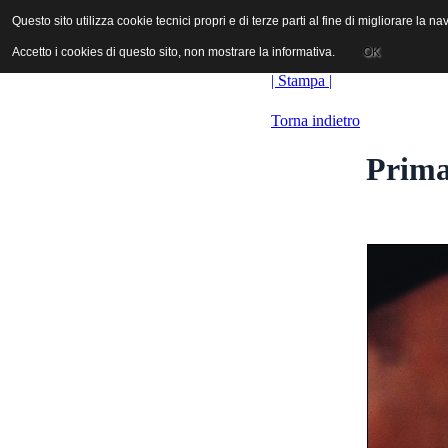
ANICA | Associazione Nazionale Industrie Cinematografiche Audiovi
Questo sito utilizza cookie tecnici propri e di terze parti al fine di migliorare la 
Questo sito utilizza cookie tecnici propri e di terze parti al fine di migliorare la 
Accetto i cookies di questo sito, non mostrare la informativa.
Accetto i cookies di questo sito, non mostrare la informativa.
OK
OK
| Stampa |
Torna indietro
Prima