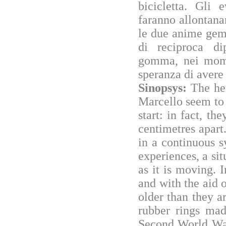
bicicletta. Gli 
faranno allontanar
le due anime geme
di reciproca di
gomma, nei momen
speranza di avere
Sinopsys:
The her
Marcello seem to 
start: in fact, th
centimetres apar
in a continuous s
experiences, a si
as it is moving. 
and with the aid o
older than they a
rubber rings mad
Second World War