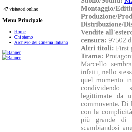
Suono/Sound:
Ma
Montaggio/Editi
47 visitatori online
Produzione/Prod
Menu Principale
Distribuzione/Di
Vendite all'este
Home
Chi siamo
censura:
97502 d
Archivio del Cinema Italiano
Altri titoli:
First
Trama:
Protagoni
Marcello sembra
infatti, nello ste
quel momento in 
condividendo s
legittimate da 
commovente. Di f
con la complicità
più grande di 
scambiandosi ane