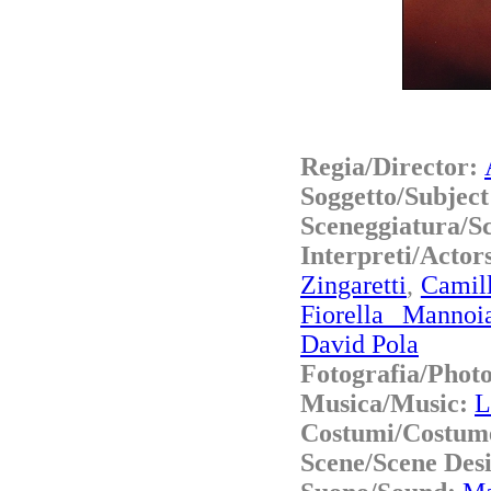
Regia/Director:
Soggetto/Subjec
Sceneggiatura/S
Interpreti/Acto
Zingaretti
,
Camill
Fiorella Mannoi
David Pola
Fotografia/Phot
Musica/Music:
L
Costumi/Costum
Scene/Scene Des