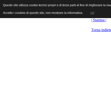
ANICA | Associazione Nazionale Industrie Cinematografiche Audiovi
Questo sito utilizza cookie tecnici propri e di terze parti al fine di migliorare la 
Questo sito utilizza cookie tecnici propri e di terze parti al fine di migliorare la 
Accetto i cookies di questo sito, non mostrare la informativa.
Accetto i cookies di questo sito, non mostrare la informativa.
OK
OK
| Stampa |
Torna indiet