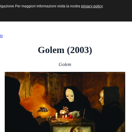
sive e Multimediali
navigazione Per maggiori informazioni visita la nostra
navigazione Per maggiori informazioni visita la nostra
privacy policy
privacy policy
.
.
ro
Golem (2003)
Golem