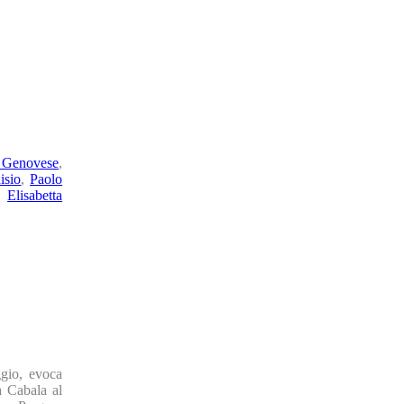
 Genovese
,
isio
,
Paolo
,
Elisabetta
ggio, evoca
a Cabala al