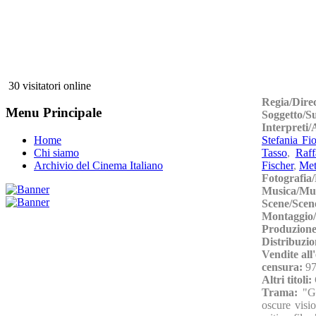
30 visitatori online
Regia/Dire
Menu Principale
Soggetto/S
Interpreti
Stefania Fio
Home
Tasso
,
Raff
Chi siamo
Fischer
,
Met
Archivio del Cinema Italiano
Fotografia
Musica/Mu
Scene/Scen
Montaggio/
Produzione
Distribuzio
Vendite all
censura:
97
Altri titoli:
Trama:
"G
oscure visio