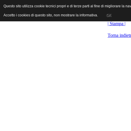
ANICA | Associazione Nazionale Industrie Cinematografiche Audiovi
Questo sito utilizza cookie tecnici propri e di terze parti al fine di migliorare la 
Questo sito utilizza cookie tecnici propri e di terze parti al fine di migliorare la 
Accetto i cookies di questo sito, non mostrare la informativa.
Accetto i cookies di questo sito, non mostrare la informativa.
OK
OK
| Stampa |
Torna indiet