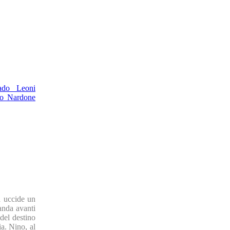
ado Leoni
no Nardone
a uccide un
anda avanti
del destino
a. Nino, al