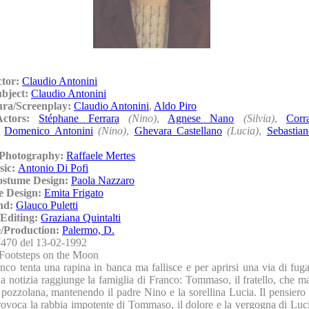
ctor:
Claudio Antonini
ubject:
Claudio Antonini
ura/Screenplay:
Claudio Antonini
,
Aldo Piro
/Actors:
Stéphane Ferrara
(Nino)
,
Agnese Nano
(Silvia)
,
Corr
,
Domenico Antonini
(Nino)
,
Ghevara Castellano
(Lucia)
,
Sebastia
/Photography:
Raffaele Mertes
sic:
Antonio Di Pofi
ostume Design:
Paola Nazzaro
e Design:
Emita Frigato
nd:
Glauco Puletti
Editing:
Graziana Quintalti
/Production:
Palermo, D.
470 del 13-02-1992
Footsteps on the Moon
nco tenta una rapina in banca ma fallisce e per aprirsi una via di fug
La notizia raggiunge la famiglia di Franco: Tommaso, il fratello, che m
pozzolana, mantenendo il padre Nino e la sorellina Lucia. Il pensiero 
rovoca la rabbia impotente di Tommaso, il dolore e la vergogna di Luci