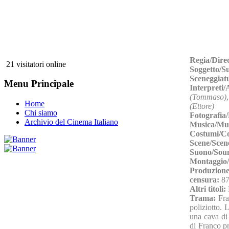
Regia/Dire
21 visitatori online
Soggetto/S
Sceneggiat
Menu Principale
Interpreti
(Tommaso)
Home
(Ettore)
Chi siamo
Fotografia
Archivio del Cinema Italiano
Musica/Mu
Costumi/C
Scene/Scen
Suono/Sou
Montaggio/
Produzione
censura:
87
Altri titoli:
Trama:
Fra
poliziotto. 
una cava di 
di Franco p