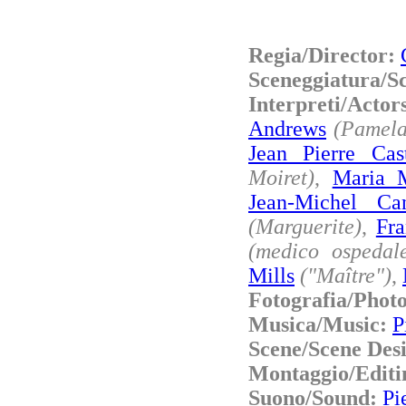
Regia/Director:
Sceneggiatura/S
Interpreti/Acto
Andrews
(Pamela
Jean Pierre Cast
Moiret)
,
Maria 
Jean-Michel Ca
(Marguerite)
,
Fr
(medico ospedal
Mills
("Maître")
,
Fotografia/Phot
Musica/Music:
P
Scene/Scene Des
Montaggio/Editi
Suono/Sound:
Pi