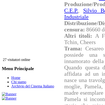
Produzione/Pr
C.E.P.
,
Silvio B
Industriale
Distribuzione/Di
censura:
86660 d
Altri titoli:
A F
Tchin, Cheers
Trama:
Cesareo
possiede una s
27 visitatori online
innamorato della
Quando questa de
Menu Principale
affidata ad un i
Home
nasce una travolg
Chi siamo
moglie, Pamela,
Archivio del Cinema Italiano
madre esemplare 
Pamela si incont