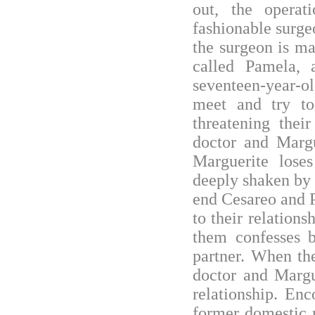
out, the opera
fashionable surge
the surgeon is m
called Pamela,
seventeen-year-o
meet and try to
threatening thei
doctor and Margu
Marguerite lose
deeply shaken by 
end Cesareo and 
to their relations
them confesses b
partner. When the
doctor and Margu
relationship. Enc
former domestic 