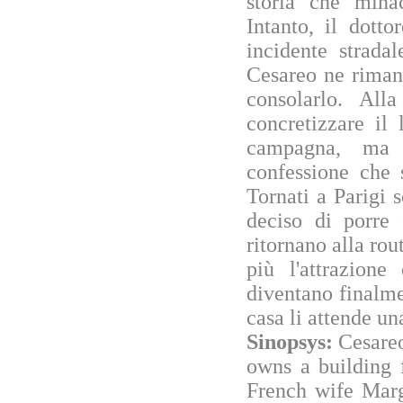
storia che mina
Intanto, il dott
incidente strada
Cesareo ne riman
consolarlo. Al
concretizzare il
campagna, ma l
confessione che 
Tornati a Parigi 
deciso di porre 
ritornano alla rou
più l'attrazione
diventano finalme
casa li attende un
Sinopsys:
Cesareo
owns a building 
French wife Marg