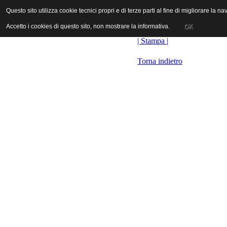
ANICA | Associazione Nazionale Industrie Cinematografiche Audiovi
Questo sito utilizza cookie tecnici propri e di terze parti al fine di migliorare la 
Questo sito utilizza cookie tecnici propri e di terze parti al fine di migliorare la 
Accetto i cookies di questo sito, non mostrare la informativa.
Accetto i cookies di questo sito, non mostrare la informativa.
OK
OK
| Stampa |
Torna indietro