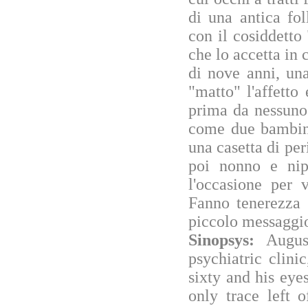
di una antica fol
con il cosiddett
che lo accetta in 
di nove anni, un
"matto" l'affett
prima da nessuno
come due bambini
una casetta di per
poi nonno e nipo
l'occasione per 
Fanno tenerezza
piccolo messaggio
Sinopsys:
Augus
psychiatric clin
sixty and his eye
only trace left 