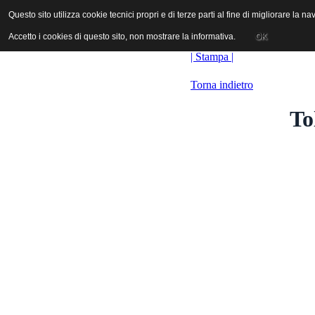
ANICA | Associazione Nazionale Industrie Cinematografiche Audiovi
Questo sito utilizza cookie tecnici propri e di terze parti al fine di migliorare la 
Questo sito utilizza cookie tecnici propri e di terze parti al fine di migliorare la 
Accetto i cookies di questo sito, non mostrare la informativa.
Accetto i cookies di questo sito, non mostrare la informativa.
OK
OK
| Stampa |
Torna indietro
To