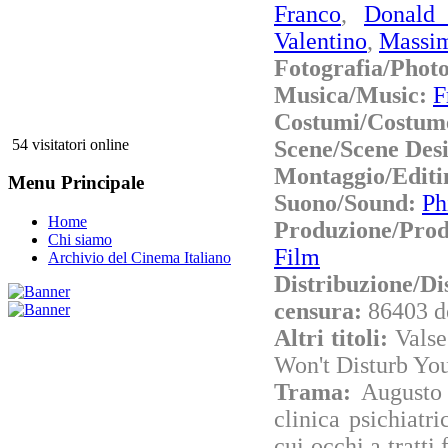
Franco
,
Donald 
Valentino
,
Massim
Fotografia/Phot
Musica/Music:
F
Costumi/Costum
Scene/Scene Des
54 visitatori online
Montaggio/Editi
Menu Principale
Suono/Sound:
Ph
Home
Produzione/Pro
Chi siamo
Film
Archivio del Cinema Italiano
Distribuzione/Di
censura:
86403 d
Altri titoli:
Valse
Won't Disturb You
Trama:
Augusto 
clinica psichiatr
cui occhi a tratt