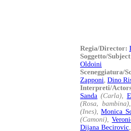
Regia/Director:
Soggetto/Subjec
Oldoini
Sceneggiatura/
Zapponi
,
Dino Ri
Interpreti/Actor
Sanda
(Carla)
,
E
(Rosa, bambina)
(Ines)
,
Monica Sc
(Camoni)
,
Veron
Dijana Becirovic