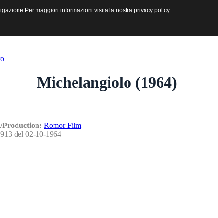
sive e Multimediali
navigazione Per maggiori informazioni visita la nostra
navigazione Per maggiori informazioni visita la nostra
privacy policy
privacy policy
.
.
ro
Michelangiolo (1964)
/Production:
Romor Film
913 del 02-10-1964