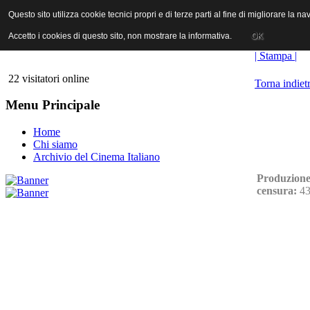
ANICA | Associazione Nazionale Industrie Cinematografiche Audiovi
Questo sito utilizza cookie tecnici propri e di terze parti al fine di migliorare la 
Questo sito utilizza cookie tecnici propri e di terze parti al fine di migliorare la 
Accetto i cookies di questo sito, non mostrare la informativa.
Accetto i cookies di questo sito, non mostrare la informativa.
OK
OK
| Stampa |
22 visitatori online
Torna indiet
Menu Principale
Home
Chi siamo
Archivio del Cinema Italiano
Produzione
censura:
43