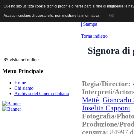
ANICA | Associazione Nazionale Industrie Cinematografiche Audiovi
Questo sito utilizza cookie tecnici propri e di terze parti al fine di migliorare la 
Questo sito utilizza cookie tecnici propri e di terze parti al fine di migliorare la 
Accetto i cookies di questo sito, non mostrare la informativa.
Accetto i cookies di questo sito, non mostrare la informativa.
OK
OK
| Stampa |
Torna indietro
Signora di 
85 visitatori online
Menu Principale
Regia/Director:
Home
Chi siamo
Interpreti/Actor
Archivio del Cinema Italiano
Mettè
,
Giancarlo 
Joselita Capponi
Fotografia/Phot
Produzione/Prod
censura:
84997 d